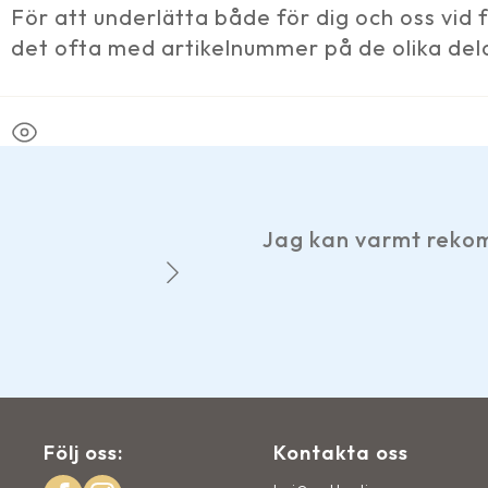
För att underlätta både för dig och oss vid
det ofta med artikelnummer på de olika del
Jag kan varmt rekommendera Vattenliv, trev
John-Evert på 
Följ oss:
Kontakta oss