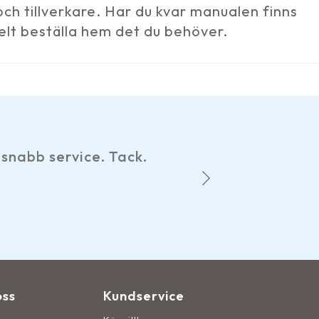
ch tillverkare. Har du kvar manualen finns
elt beställa hem det du behöver.
Har gjort ett par beställningar oc
hemsidan, smidiga betalningsal
Det märks att de som dr
oss
Kundservice