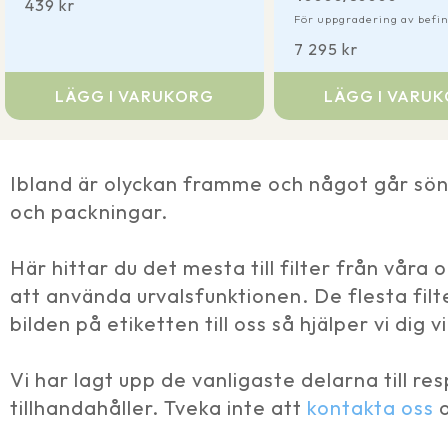
439
kr
För uppgradering av befintl
7 295
kr
LÄGG I VARUKORG
LÄGG I VARU
Ibland är olyckan framme och något går sön
och packningar.
Här hittar du det mesta till filter från våra 
att använda urvalsfunktionen. De flesta filt
bilden på etiketten till oss så hjälper vi dig v
Vi har lagt upp de vanligaste delarna till re
tillhandahåller. Tveka inte att
kontakta oss
o