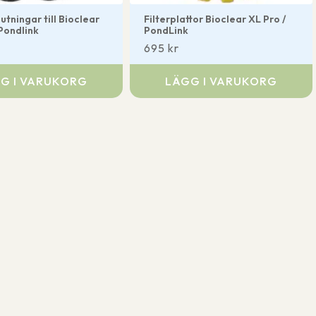
utningar till Bioclear
Filterplattor Bioclear XL Pro /
 Pondlink
PondLink
695
kr
G I VARUKORG
LÄGG I VARUKORG