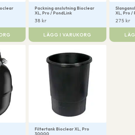
ioclear
Packning anslutning Bioclear
Slangansl
XL, Pro / PondLink
XL, Pro /
38
kr
275
kr
KORG
LÄGG I VARUKORG
LÄG
Filtertank Bioclear XL, Pro
30000