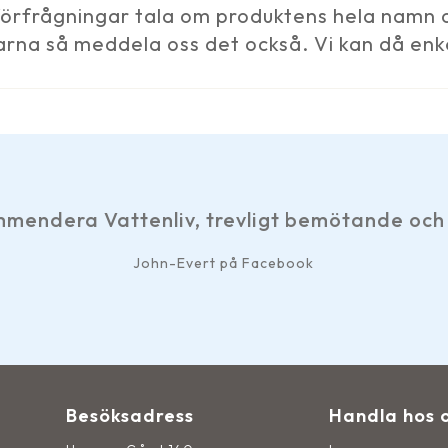
 förfrågningar tala om produktens hela namn o
arna så meddela oss det också. Vi kan då enk
ligt bemötande och snabb service. Tack.
Facebook
Besöksadress
Handla hos 