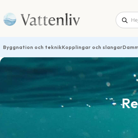
Produk
Byggnation och teknik
Kopplingar och slangar
Dammt
Re