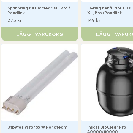
Spännring till Bioclear XL, Pro /
O-ring behållare till B
Pondlink
XL, Pro /Pondlink
275
kr
149
kr
LÄGG I VARUKORG
LÄGG I VARU
Utbyteslysrör 55 W Pondteam
Insats BioClear Pro
40000/80000