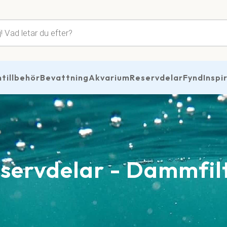
tsökning
illbehör
Bevattning
Akvarium
Reservdelar
Fynd
Inspi
servdelar - Dammfil