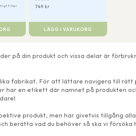
749
kr
igt filter.
KORG
LÄGG I VARUKORG
der på din produkt och vissa delar är förbru
olika fabrikat. För att lättare navigera till rä
er har en etikett där namnet på produkten och
idare!
spektive produkt, men har givetvis tillgång all
ch berätta vad du behöver så ska vi försöka h