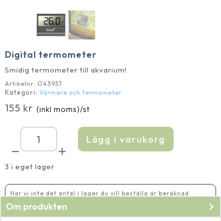
Digital termometer
Smidig termometer till akvarium!
Artikelnr:
O43957
Kategori:
Värmare och termometer
155
kr
(inkl moms)
/st
Lägg i varukorg
Digital
termometer
mängd
3 i eget lager
Har vi inte det antal i lager du vill beställa är beräknad
leveranstid 5-10 vardagar
Om produkten