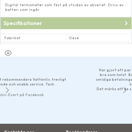
Digital termometer som fäst på utsidan av akvariet. Drivs av
batteri som ingår.
Specifikationer
Fabrikat
Oase
Dimension
6×1,8×4,8 cm
Har gjort ett par bestäl
bra som helst. Bra prod
endera Vattenliv, trevligt
smidiga betalningsalternat
snabb service. Tack.
har skic
Det märks att de som driv
service
rt på Facebook
mexsan