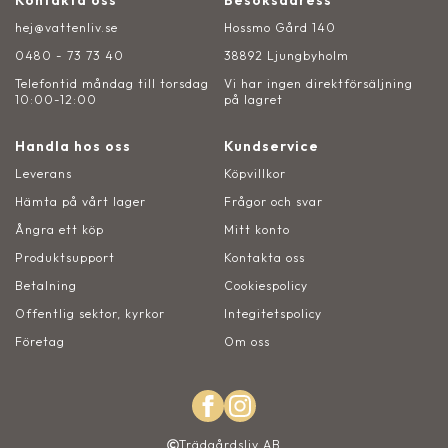
Kontakta oss
Besöksadress
hej@vattenliv.se
Hossmo Gård 140
0480 - 73 73 40
38892 Ljungbyholm
Telefontid måndag till torsdag
Vi har ingen direktförsäljning
10:00-12:00
på lagret
Handla hos oss
Kundservice
Leverans
Köpvillkor
Hämta på vårt lager
Frågor och svar
Ångra ett köp
Mitt konto
Produktsupport
Kontakta oss
Betalning
Cookiespolicy
Offentlig sektor, kyrkor
Integitetspolicy
Företag
Om oss
Trädgårdsliv AB