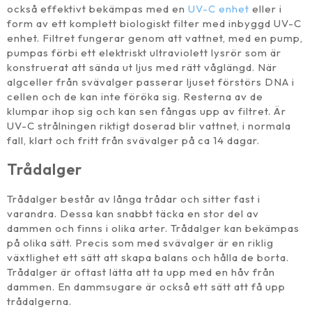
också effektivt bekämpas med en
UV-C enhet
eller i
form av ett komplett biologiskt filter med inbyggd UV-C
enhet. Filtret fungerar genom att vattnet, med en pump,
pumpas förbi ett elektriskt ultraviolett lysrör som är
konstruerat att sända ut ljus med rätt våglängd. När
algceller från svävalger passerar ljuset förstörs DNA i
cellen och de kan inte föröka sig. Resterna av de
klumpar ihop sig och kan sen fångas upp av filtret. Är
UV-C strålningen riktigt doserad blir vattnet, i normala
fall, klart och fritt från svävalger på ca 14 dagar.
Trådalger
Trådalger består av långa trådar och sitter fast i
varandra. Dessa kan snabbt täcka en stor del av
dammen och finns i olika arter. Trådalger kan bekämpas
på olika sätt. Precis som med svävalger är en riklig
växtlighet ett sätt att skapa balans och hålla de borta.
Trådalger är oftast lätta att ta upp med en håv från
dammen. En dammsugare är också ett sätt att få upp
trådalgerna.