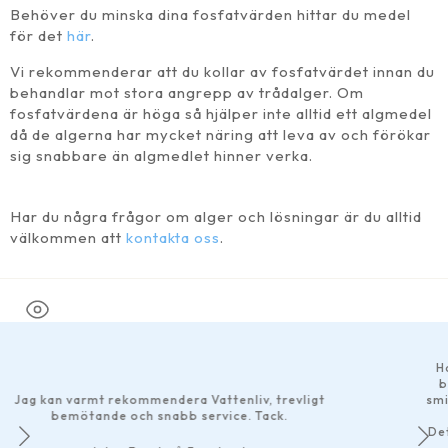
Behöver du minska dina fosfatvärden hittar du medel
för det
här
.
Vi rekommenderar att du kollar av fosfatvärdet innan du
behandlar mot stora angrepp av trådalger. Om
fosfatvärdena är höga så hjälper inte alltid ett algmedel
då de algerna har mycket näring att leva av och förökar
sig snabbare än algmedlet hinner verka.
Har du några frågor om alger och lösningar är du alltid
välkommen att
kontakta oss
.
Har gjort ett par beställningar och det har fu
bra som helst. Bra produktbeskrivningar på 
evligt
smidiga betalningsalternativ tillgängliga och l
har skickats omgående.
Det märks att de som driver företaget är enga
service rakt igenom!