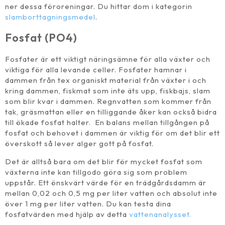
ner dessa föroreningar. Du hittar dom i kategorin
slamborttagningsmedel
.
Fosfat (PO4)
Fosfater är ett viktigt näringsämne för alla växter och
viktiga för alla levande celler. Fosfater hamnar i
dammen från tex organiskt material från växter i och
kring dammen, fiskmat som inte äts upp, fiskbajs, slam
som blir kvar i dammen. Regnvatten som kommer från
tak, gräsmattan eller en tilliggande åker kan också bidra
till ökade fosfat halter. En balans mellan tillgången på
fosfat och behovet i dammen är viktig för om det blir ett
överskott så lever alger gott på fosfat.
Det är alltså bara om det blir för mycket fosfat som
växterna inte kan tillgodo göra sig som problem
uppstår. Ett önskvärt värde för en trädgårdsdamm är
mellan 0,02 och 0,5 mg per liter vatten och absolut inte
över 1 mg per liter vatten. Du kan testa dina
fosfatvärden med hjälp av detta
vattenanalysset.