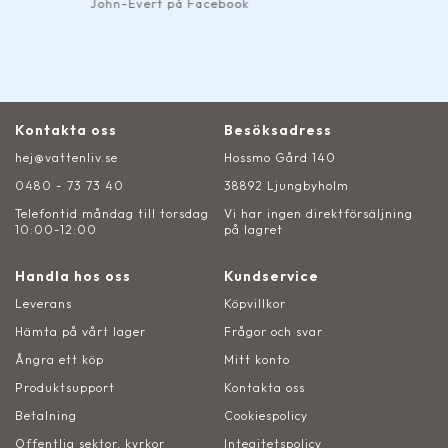
mexsan11 på Google
Kontakta oss
Besöksadress
hej@vattenliv.se
Hossmo Gård 140
0480 - 73 73 40
38892 Ljungbyholm
Telefontid måndag till torsdag
Vi har ingen direktförsäljning
10:00-12:00
på lagret
Handla hos oss
Kundservice
Leverans
Köpvillkor
Hämta på vårt lager
Frågor och svar
Ångra ett köp
Mitt konto
Produktsupport
Kontakta oss
Betalning
Cookiespolicy
Offentlig sektor, kyrkor
Integitetspolicy