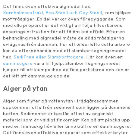
Det finns även effektiva algmedel t.ex.
Kornhalmsextrakt, Eco Stabil och Oxy Stabil
, som hjälper
mot trådalger. En del verkar även förebyggande. Som
med alla preparat är det viktigt att följa tillverkarens
doseringsinstruktion för att få önskad effekt. Efter en
behandling med algmedel måste de döda trådalgerna
avlägsnas från dammen. För att underlätta detta arbete
kan du efterbehandla med ett slamborttagningsmedel
t.ex.
SediFree eller Slamborttagare
. Här kan även en
dammsugare
vara till hjälp. Slamborttagningsmedel
hjälper till att klumpa ihop de fina partiklarna och sen är
det lätt att dammsuga upp de.
Alger på ytan
Alger som flyter på vattenytan i trädgårdsdammen
uppkommer ofta från sediment som ligger på dammens
botten. Sedimentet är består oftast av organiskt
material som är väldigt finkornigt. Kan gå att plocka upp
med en finmaskig håv eller ännu bättre en dammsugare.
Det finns även effektiva preparat som effektivt bryter