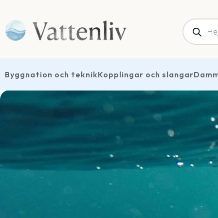
Produk
Byggnation och teknik
Kopplingar och slangar
Dammt