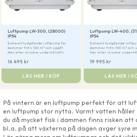
Luftpump LW-300, (28000)
Luftpump LW-400, (3
IP54
IP54
Extremt tystgående luftpump för
Extremt tystgående luftp
dammar från 100 m³ och uppåt.
dammar från 100 m³ och u
Mer eller mindre underhållsfri.
Mer eller mindre underhål
16 495
kr
19 995
kr
LÄS MER / KÖP
LÄS MER / K
På vintern är en luftpump perfekt för att l
en luftpump stor nytta. Varmt vatten håller
du då mycket fisk i dammen finns risken att
bl.a. på att växterna på dagen avger syre m
Läs gärna mera om luftpumpar och det vikti