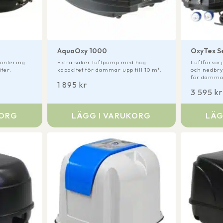
AquaOxy 1000
OxyTex S
montering
Extra säker luftpump med hög
Luftförsör
ter.
kapacitet för dammar upp till 10 m³.
och nedbr
för dammar
1 895
kr
3 595
kr
KORG
LÄGG I VARUKORG
LÄG