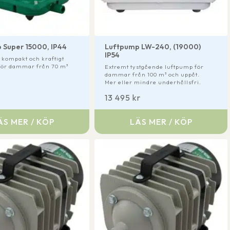
 Super 15000, IP44
Luftpump LW-240, (19000)
IP54
 kompakt och kraftigt
 för dammar från 70 m³
Extremt tystgående luftpump för
dammar från 100 m³ och uppåt.
Mer eller mindre underhållsfri.
13 495
kr
ÄS MER / KÖP
LÄS MER / KÖP