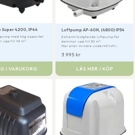
 Super 4200, IP44
Luftpump AP-60N, (4800) IP54
ftpump med hög kapacitet
Extremt tystgående luftpump för
 upp till 45 m³.
dammar upp till 50 m³.
Mer eller mindre underhållsfri.
3 995
kr
G I VARUKORG
LÄS MER / KÖP