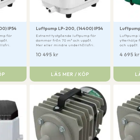
00) IP54
Luftpump LP-200, (14400) IP54
Luftpump
ump för
Extremt tystgående luftpump för
Luftpump i
ppåt.
dammar från 70 m³ och uppåt.
ytterhölje
lsfri.
Mer eller mindre underhållsfri.
och uppåt.
10 495
kr
4 695
kr
ÖP
LÄS MER / KÖP
L