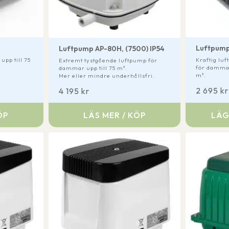
Luftpump
Luftpump AP-80H, (7500) IP54
upp till 75
Kraftig lu
Extremt tystgående luftpump för
för dammar
dammar upp till 75 m³.
m³.
Mer eller mindre underhållsfri.
2 695
kr
4 195
kr
ÖP
LÄS MER / KÖP
LÄG