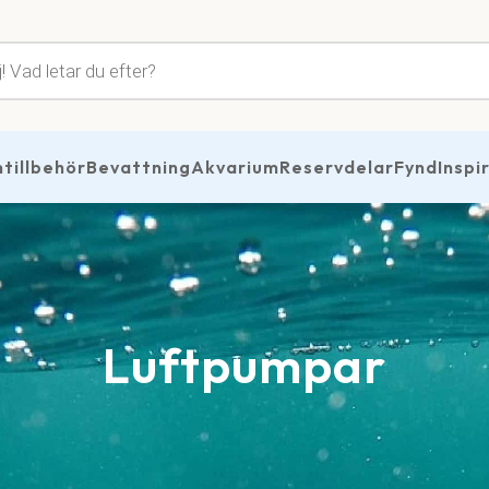
tsökning
illbehör
Bevattning
Akvarium
Reservdelar
Fynd
Inspi
Luftpumpar