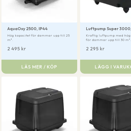
AquaOxy 2500, IP44
Luftpump Super 3000,
Hög kapacitet för dammar upp till 25
Kraftig luftpump med hög 
m³.
för dammar upp till 30 m³
2 495
kr
2 295
kr
LÄS MER / KÖP
LÄGG I VARU