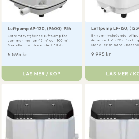
Luftpump LP-150, (123
Luftpump AP-120, (9600) IP54
Extremt tystgående luftp
Extremt tystgående luftpump för
dammar från 70 m³ och u
dammar mellan 45 m³ och 100 m³.
Mer eller mindre underhål
Mer eller mindre underhållsfri.
9 995
kr
5 895
kr
LÄS MER / KÖP
LÄS MER / K