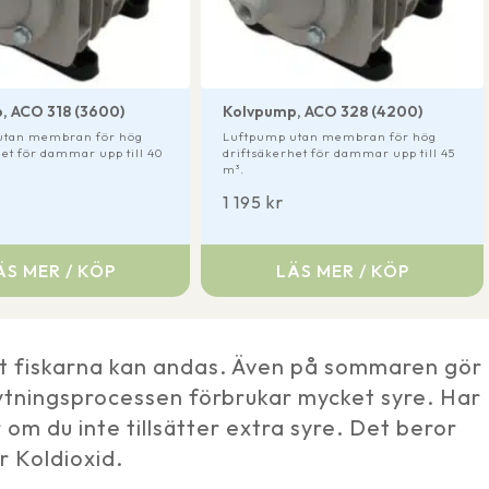
, ACO 318 (3600)
Kolvpump, ACO 328 (4200)
utan membran för hög
Luftpump utan membran för hög
het för dammar upp till 40
driftsäkerhet för dammar upp till 45
m³.
1 195
kr
ÄS MER / KÖP
LÄS MER / KÖP
att fiskarna kan andas. Även på sommaren gör
rytningsprocessen förbrukar mycket syre. Har
m du inte tillsätter extra syre. Det beror
r Koldioxid.