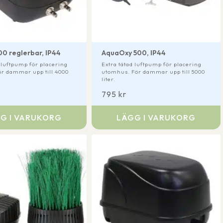
00 reglerbar, IP44
AquaOxy 500, IP44
d luftpump för placering
Extra tätad luftpump för placering
r dammar upp till 4000
utomhus. För dammar upp till 5000
liter.
795
kr
G I VARUKORG
LÄGG I VARUKORG