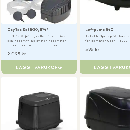
OxyTex Set 500, IP44
Luftpump 540
Luftförsörjning, vattencirkulation
Enkel luftpump för torr 
och nedbrytning av näringsämnen
för dammar upp till 6000 li
för dammar upp till 5000 liter.
595
kr
2 095
kr
LÄGG I VARUKORG
LÄGG I VARU