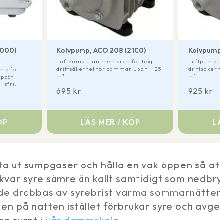
1000)
Kolvpump, ACO 208 (2100)
Kolvpump
Luftpump utan membran för hög
Luftpump 
driftsäkerhet för dammar upp till 25
driftsäker
ump för
m³.
m³.
ppåt.
lsfri.
695
kr
925
kr
ÖP
LÄS MER / KÖP
L
ufta ut sumpgaser och hålla en vak öppen så 
 kvar syre sämre än kallt samtidigt som nedb
 de drabbas av syrebrist varma sommarnätter o
en på natten istället förbrukar syre och avge
ga syret i
vår dammskola
.