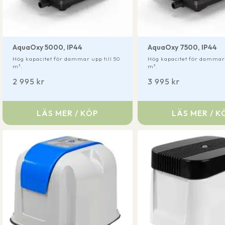
AquaOxy 5000, IP44
AquaOxy 7500, IP44
Hög kapacitet för dammar upp till 50
Hög kapacitet för dammar 
m³.
m³.
2 995
kr
3 995
kr
LÄS MER / KÖP
LÄS MER / K