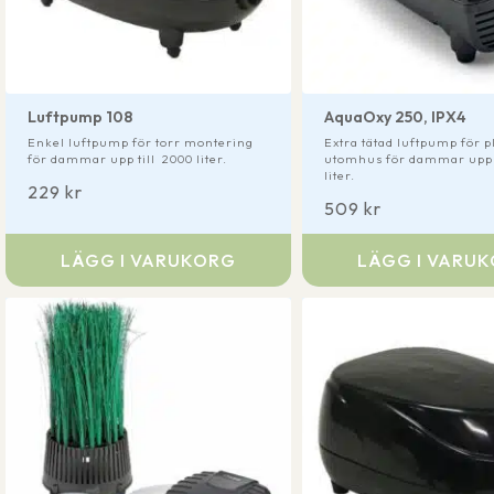
Luftpump 108
AquaOxy 250, IPX4
Enkel luftpump för torr montering
Extra tätad luftpump för p
för dammar upp till 2000 liter.
utomhus för dammar upp t
liter.
229
kr
509
kr
LÄGG I VARUKORG
LÄGG I VARU