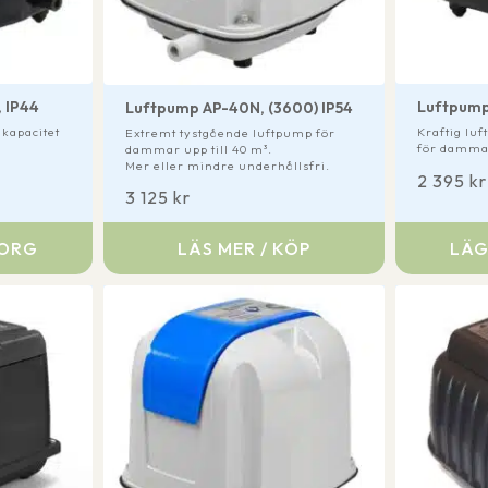
 IP44
Luftpump
Luftpump AP-40N, (3600) IP54
kapacitet
Kraftig lu
Extremt tystgående luftpump för
.
för dammar
dammar upp till 40 m³.
Mer eller mindre underhållsfri.
2 395
kr
3 125
kr
KORG
LÄS MER / KÖP
LÄG