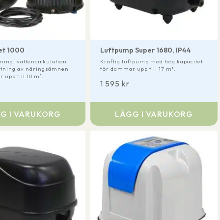
et 1000
Luftpump Super 1680, IP44
jning, vattencirkulation
Kraftig luftpump med hög kapacitet
ytning av näringsämnen
för dammar upp till 17 m³.
 upp till 10 m³.
1 595
kr
G I VARUKORG
LÄGG I VARUKORG