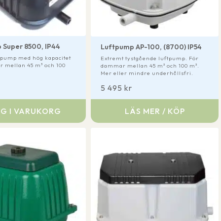
 Super 8500, IP44
Luftpump AP-100, (8700) IP54
ftpump med hög kapacitet
Extremt tystgående luftpump. För
 mellan 45 m³ och 100
dammar mellan 45 m³ och 100 m³.
Mer eller mindre underhållsfri.
5 495
kr
G I VARUKORG
LÄS MER / KÖP