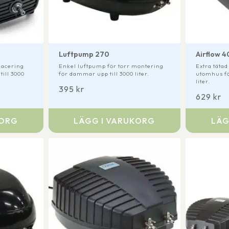
Luftpump 270
Airflow 4
lacering
Enkel luftpump för torr montering
Extra täta
ill 3000
för dammar upp till 3000 liter.
utomhus fö
liter.
395
kr
629
kr
KORG
LÄGG I VARUKORG
LÄG