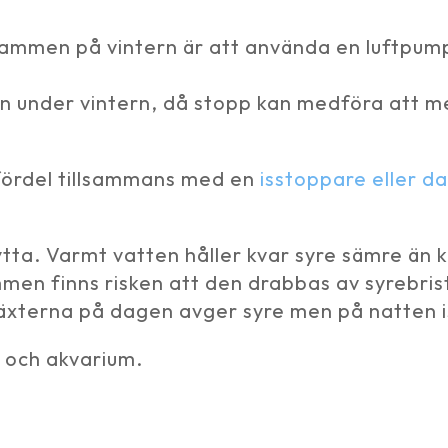
 i dammen på vintern är att använda en luftpu
en under vintern, då stopp kan medföra att me
fördel tillsammans med en
isstoppare eller 
ta. Varmt vatten håller kvar syre sämre än 
mmen finns risken att den drabbas av syrebri
äxterna på dagen avger syre men på natten is
 och akvarium.