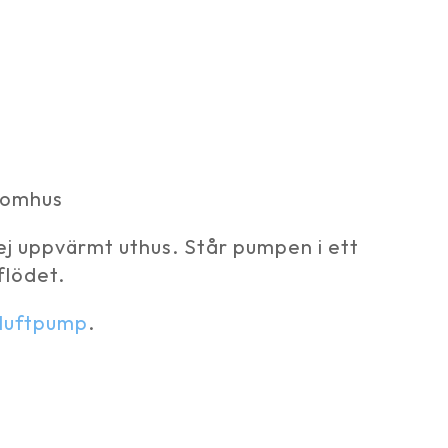
utomhus
t ej uppvärmt uthus. Står pumpen i ett
flödet.
 luftpump
.