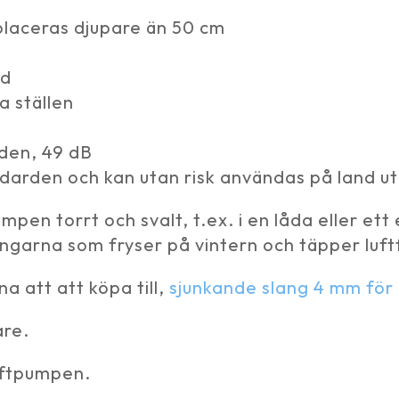
n
 placeras djupare än 50 cm
ed
a ställen
den, 49 dB
andarden och kan utan risk användas på land 
mpen torrt och svalt, t.ex. i en låda eller et
ngarna som fryser på vintern och täpper luft
na att att köpa till,
sjunkande slang 4 mm för
are.
uftpumpen.