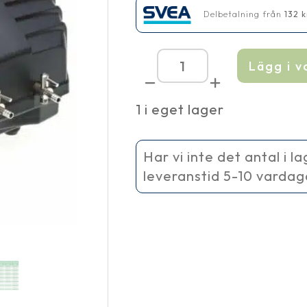
Delbetalning från
132
k
Lägg i 
AquaOxy
1000
mängd
1 i eget lager
Har vi inte det antal i l
leveranstid 5-10 vardag