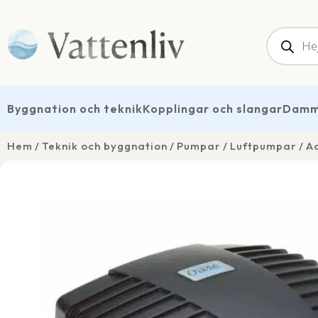
Produk
Byggnation och teknik
Kopplingar och slangar
Dammt
Hem
Teknik och byggnation
Pumpar
Luftpumpar
A