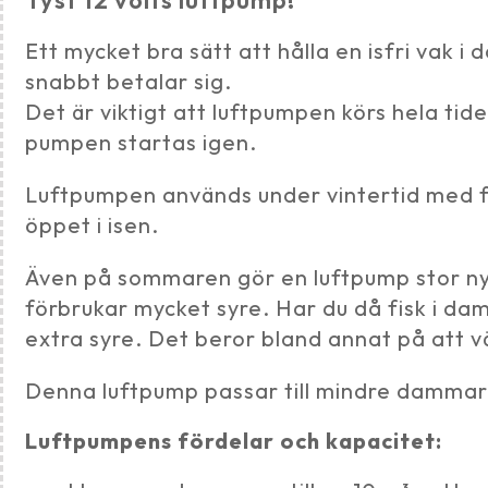
Tyst 12 volts luftpump!
Ett mycket bra sätt att hålla en isfri vak
snabbt betalar sig.
Det är viktigt att luftpumpen körs hela tid
pumpen startas igen.
Luftpumpen används under vintertid med 
öppet i isen.
Även på sommaren gör en luftpump stor nyt
förbrukar mycket syre. Har du då fisk i da
extra syre. Det beror bland annat på att v
Denna luftpump passar till mindre dammar
Luftpumpens fördelar och kapacitet: