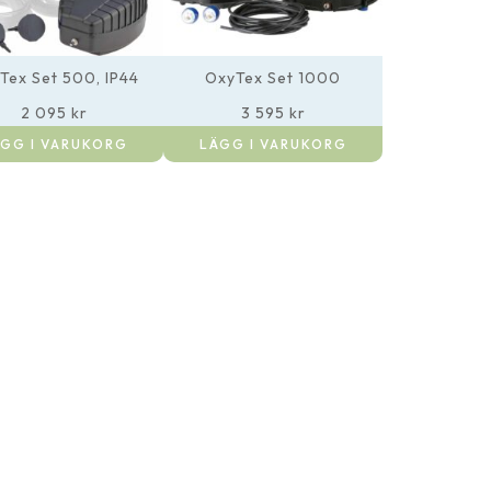
Tex Set 500, IP44
OxyTex Set 1000
2 095
kr
3 595
kr
GG I VARUKORG
LÄGG I VARUKORG