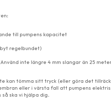
ten:
lande till pumpens kapacitet
 byt regelbundet)
 (Använd inte längre 4 mm slangar än 25 mete
 kan tömma sitt tryck (eller göra det tillräckl
 membran eller i värsta fall att pumpens elektr
 så ska vi hjälpa dig.