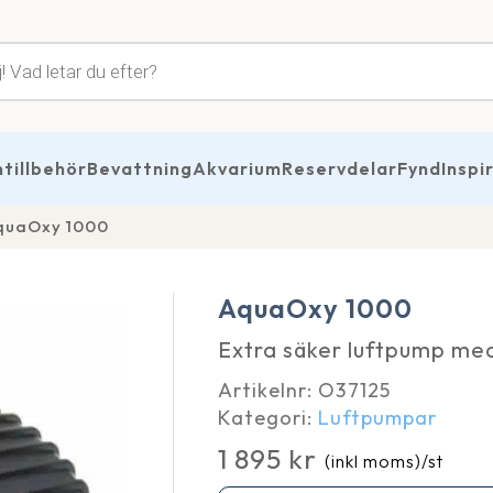
tsökning
illbehör
Bevattning
Akvarium
Reservdelar
Fynd
Inspi
quaOxy 1000
AquaOxy 1000
Extra säker luftpump med
Artikelnr:
O37125
Kategori:
Luftpumpar
1 895
kr
(inkl moms)
/st