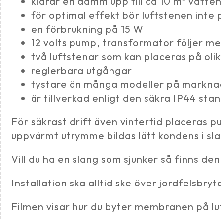
klarar en damm upp till ca 10 m³ vatte
för optimal effekt bör luftstenen inte
en förbrukning på 15 W
12 volts pump, transformator följer m
två luftstenar som kan placeras på olik
reglerbara utgångar
tystare än många modeller på markna
är tillverkad enligt den säkra IP44 st
För säkrast drift även vintertid placeras pu
uppvärmt utrymme bildas lätt kondens i sla
Vill du ha en slang som sjunker så finns den
Installation ska alltid ske över jordfelsbryt
Filmen visar hur du byter membranen på l