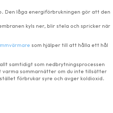
mp. Den låga energiförbrukningen gör att den
mbranen kyls ner, blir stela och spricker när
dammvärmare
som hjälper till att hålla ett hål
kallt samtidigt som nedbrytningsprocessen
st varma sommarnätter om du inte tillsätter
tället förbrukar syre och avger koldioxid.