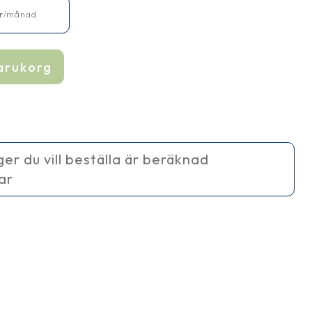
r
/månad
varukorg
ager du vill beställa är beräknad
ar