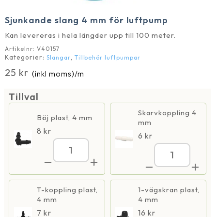
Sjunkande slang 4 mm för luftpump
Kan levereras i hela längder upp till 100 meter.
Artikelnr:
V40157
Kategorier:
,
Slangar
Tillbehör luftpumpar
25
kr
(inkl moms)
/m
Tillval
Skarvkoppling 4
Böj plast, 4 mm
mm
8
kr
6
kr
Sjunkande
Sjunkande
slang
slang
4
4
mm
mm
för
för
T-koppling plast,
1-vägskran plast,
luftpump
luftpump
mängd
4 mm
4 mm
mängd
7
kr
16
kr