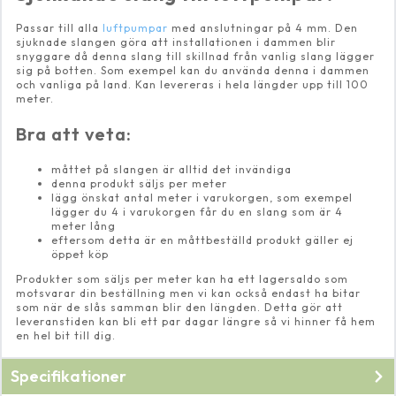
Passar till alla
luftpumpar
med anslutningar på 4 mm. Den
sjuknade slangen göra att installationen i dammen blir
snyggare då denna slang till skillnad från vanlig slang lägger
sig på botten. Som exempel kan du använda denna i dammen
och vanliga på land. Kan levereras i hela längder upp till 100
meter.
Bra att veta:
måttet på slangen är alltid det invändiga
denna produkt säljs per meter
lägg önskat antal meter i varukorgen, som exempel
lägger du 4 i varukorgen får du en slang som är 4
meter lång
eftersom detta är en måttbeställd produkt gäller ej
öppet köp
Produkter som säljs per meter kan ha ett lagersaldo som
motsvarar din beställning men vi kan också endast ha bitar
som när de slås samman blir den längden. Detta gör att
leveranstiden kan bli ett par dagar längre så vi hinner få hem
en hel bit till dig.
Specifikationer