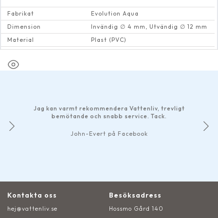
Fabrikat
Evolution Aqua
Dimension
Invändig ∅ 4 mm, Utvändig ∅ 12 mm
Material
Plast (PVC)
Max vattentemperatur
35 Cº
Jag kan varmt rekommendera Vattenliv, trevligt
bemötande och snabb service. Tack.
John-Evert på Facebook
Kontakta oss
Besöksadress
hej@vattenliv.se
Hossmo Gård 140