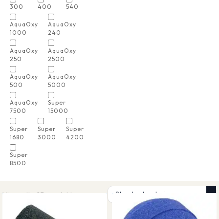
300
400
540
AquaOxy
AquaOxy
1000
240
AquaOxy
AquaOxy
250
2500
AquaOxy
AquaOxy
500
5000
AquaOxy
Super
7500
15000
Super
Super
Super
1680
3000
4200
Super
8500
Visar alla 23 produkter