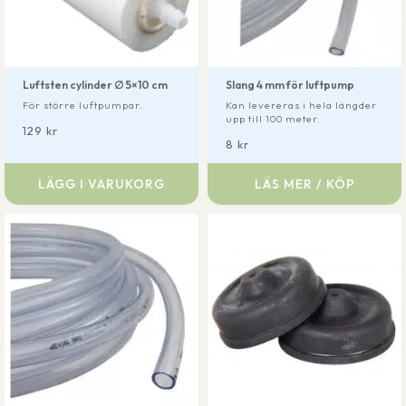
Luftsten cylinder ∅ 5×10 cm
Slang 4 mm för luftpump
För större luftpumpar.
Kan levereras i hela längder
upp till 100 meter.
129
kr
8
kr
LÄGG I VARUKORG
LÄS MER / KÖP