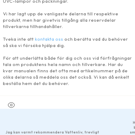
UVC-lampor och packningar.
Vi har lagt upp de vanligaste delarna till respektive
produkt, men har givetvis tillgång alla reservdelar
tillverkarna tillhandahåller.
Tveka inte att
kontakta oss
och berätta vad du behöver
så ska vi försöka hjälpa dig.
För att underlätta både för dig och oss vid förfrågningar
tala om produktens hela namn och tillverkare. Har du
kvar manualen finns det ofta med artikelnummer på de
olika delarna så meddela oss det också. Vi kan då enkelt
beställa hem det du behöver.
Har gjort ett par beställningar
bra som helst. Bra produktbes
 Vattenliv, trevligt
smidiga betalningsalternativ til