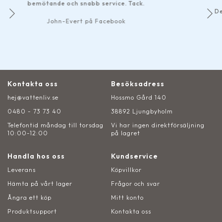
service. Tack.
har skickats o
Det märks att de som driver för
service rakt 
Facebook
mexsan11 på 
Kontakta oss
Besöksadress
hej@vattenliv.se
Hossmo Gård 140
0480 - 73 73 40
38892 Ljungbyholm
Telefontid måndag till torsdag
Vi har ingen direktförsäljning
10:00-12:00
på lagret
Handla hos oss
Kundservice
Leverans
Köpvillkor
Hämta på vårt lager
Frågor och svar
Ångra ett köp
Mitt konto
Produktsupport
Kontakta oss