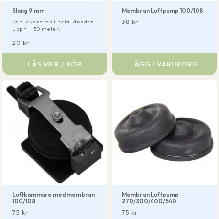
Slang 9 mm
Membran Luftpump 100/108
38
kr
Kan levereras i hela längder
upp till 50 meter.
20
kr
LÄS MER / KÖP
LÄGG I VARUKORG
Luftkammare med membran
Membran Luftpump
100/108
270/300/400/540
75
kr
75
kr