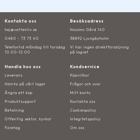
Kontakta oss
Besöksadress
hej@vattenliv.se
Hossmo Gård 140
0480 - 73 73 40
38892 Ljungbyholm
Telefontid måndag till torsdag
Vi har ingen direktförsäljning
10:00-12:00
på lagret
Handla hos oss
Kundservice
Leverans
Köpvillkor
Hämta på vårt lager
Frågor och svar
Ångra ett köp
Mitt konto
Produktsupport
Kontakta oss
Betalning
Cookiespolicy
Offentlig sektor, kyrkor
Integitetspolicy
Företag
Om oss