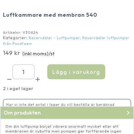
Luftkammare med membran 540
Artikelnr:
V30624
Kategorier:
,
Reservdelar - Luftpumpar
Reservdelar luftpumpar
från Pondteam
149
kr
(inkl moms)
/st
Lägg i varukorg
Luftkammare
med
membran
540
2 i eget lager
mängd
Har vi inte det antal i lager du vill beställa är beräknad
leveranstid 2-5 vardagar
Om produkten
Om din luftpump börjat vibrera onormalt mycket eller att
membranen är nybytta men pumpen ger fortfarande ingen