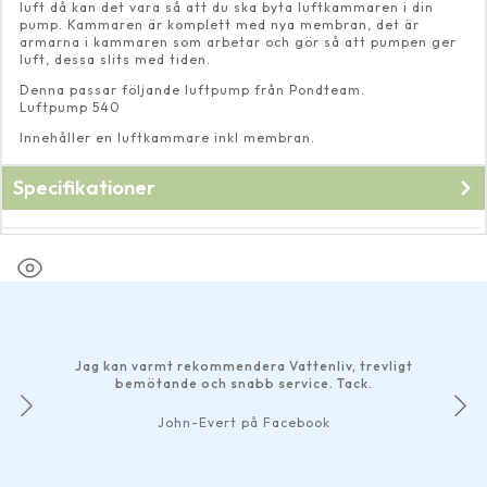
luft då kan det vara så att du ska byta luftkammaren i din
pump. Kammaren är komplett med nya membran, det är
armarna i kammaren som arbetar och gör så att pumpen ger
luft, dessa slits med tiden.
Denna passar följande luftpump från Pondteam.
Luftpump 540
Innehåller en luftkammare inkl membran.
Specifikationer
Fabrikat
Pondteam
Jag kan varmt rekommendera Vattenliv, trevligt
bemötande och snabb service. Tack.
John-Evert på Facebook