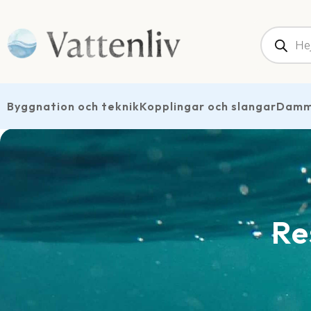
Produk
Byggnation och teknik
Kopplingar och slangar
Dammt
Re