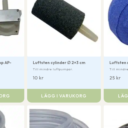
p AP-
Luftsten cylinder ∅ 2×3 cm
Luftsten 
Till mindre luftpumpar.
Till mindr
10
kr
25
kr
KORG
LÄGG I VARUKORG
LÄG