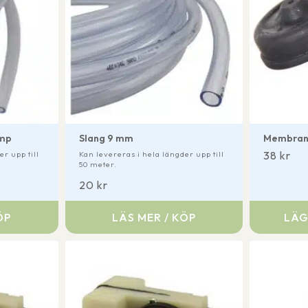
ump
Slang 9 mm
Membran
38
kr
r upp till
Kan levereras i hela längder upp till
50 meter.
20
kr
ÖP
LÄS MER / KÖP
LÄG