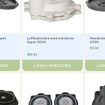
uper
Luftkammare med membran
Membran
Super 3000
4200
55
kr
189
kr
KORG
LÄGG I VARUKORG
LÄG