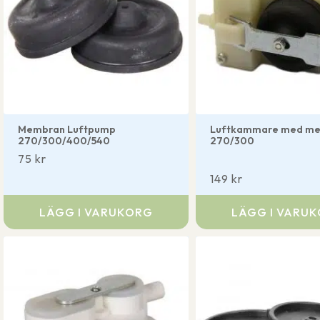
Membran Luftpump
Luftkammare med m
270/300/400/540
270/300
75
kr
149
kr
LÄGG I VARUKORG
LÄGG I VARU