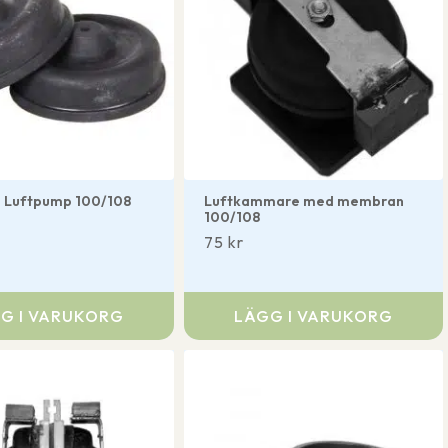
 Luftpump 100/108
Luftkammare med membran
100/108
75
kr
G I VARUKORG
LÄGG I VARUKORG