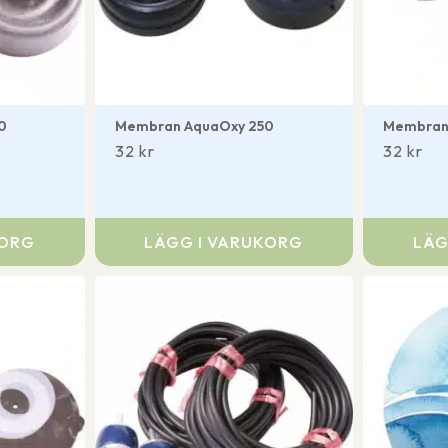
0
Membran AquaOxy 250
Membran
32
kr
32
kr
KORG
LÄGG I VARUKORG
LÄG