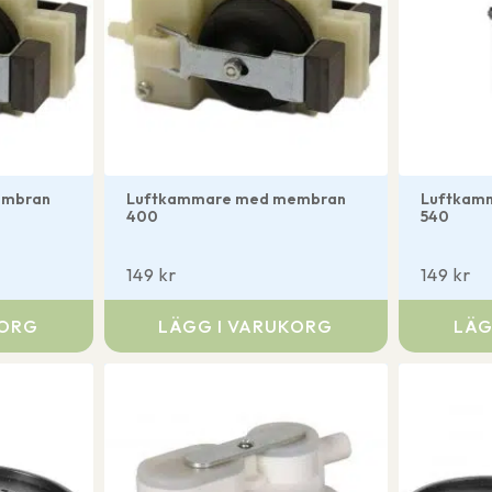
embran
Luftkammare med membran
Luftkam
400
540
149
kr
149
kr
KORG
LÄGG I VARUKORG
LÄG