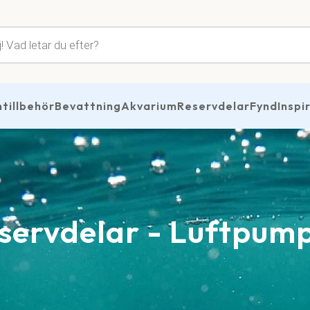
tsökning
illbehör
Bevattning
Akvarium
Reservdelar
Fynd
Inspi
servdelar - Luftpum