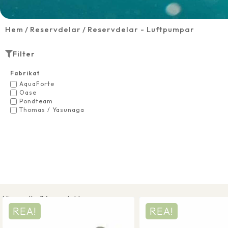
Hem
Reservdelar
Reservdelar - Luftpumpar
Filter
Fabrikat
AquaForte
Oase
Pondteam
Thomas / Yasunaga
Visar alla 36 produkter
REA!
REA!