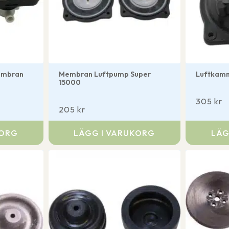
embran
Membran Luftpump Super
Luftkamm
15000
305
kr
205
kr
KORG
LÄGG I VARUKORG
LÄG