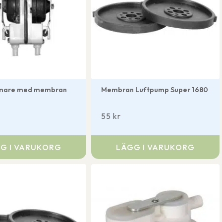
mare med membran
Membran Luftpump Super 1680
55
kr
G I VARUKORG
LÄGG I VARUKORG