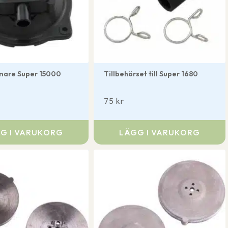
are Super 15000
Tillbehörset till Super 1680
75
kr
G I VARUKORG
LÄGG I VARUKORG