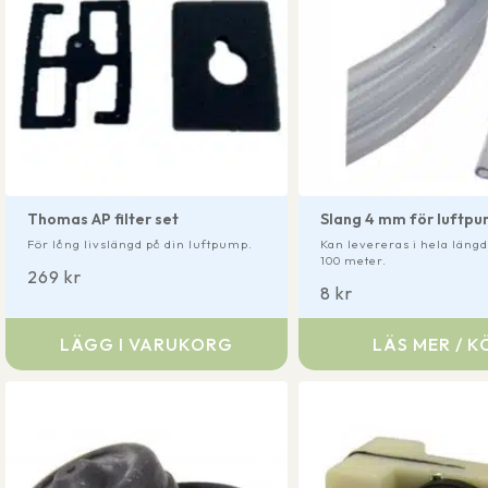
Thomas AP filter set
Slang 4 mm för luftp
För lång livslängd på din luftpump.
Kan levereras i hela längde
100 meter.
269
kr
8
kr
LÄGG I VARUKORG
LÄS MER / K