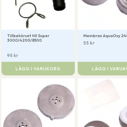
Tillbehörset till Super
Membran AquaOxy 24
3000/4200/8500
55
kr
95
kr
LÄGG I VARUKORG
LÄGG I VARU