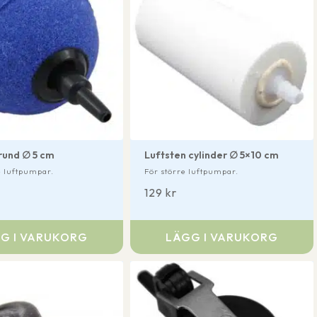
rund ∅ 5 cm
Luftsten cylinder ∅ 5×10 cm
e luftpumpar.
För större luftpumpar.
129
kr
G I VARUKORG
LÄGG I VARUKORG