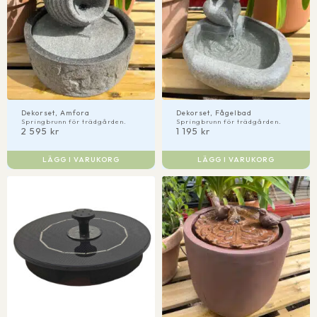
Dekorset, Amfora
Dekorset, Fågelbad
Springbrunn för trädgården.
Springbrunn för trädgården.
2 595
kr
1 195
kr
LÄGG I VARUKORG
LÄGG I VARUKORG