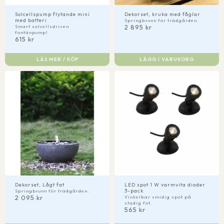
Solcellspump flytande mini
Dekorset, kruka med fåglar
med batteri
Springbrunn för trädgården.
2 895
kr
Smart solcellsdriven
fontänpump!
615
kr
LÄS MER / KÖP
LÄGG I VARUKORG
Dekorset, Lågt fat
LED spot 1 W varmvita dioder
3-pack
Springbrunn för trädgården.
2 095
kr
Vinkelbar smidig spot på
stadig fot.
565
kr