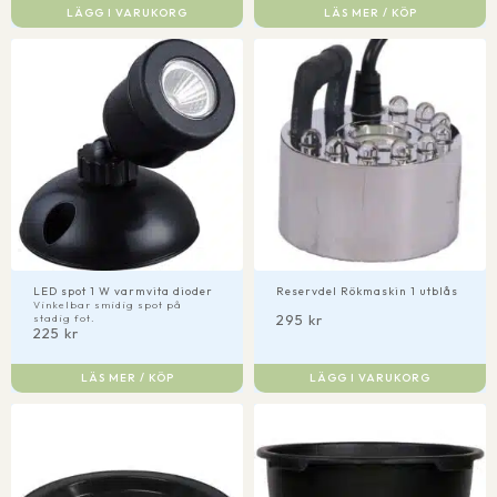
LÄGG I VARUKORG
LÄS MER / KÖP
LED spot 1 W varmvita dioder
Reservdel Rökmaskin 1 utblås
Vinkelbar smidig spot på
295
kr
stadig fot.
225
kr
LÄS MER / KÖP
LÄGG I VARUKORG