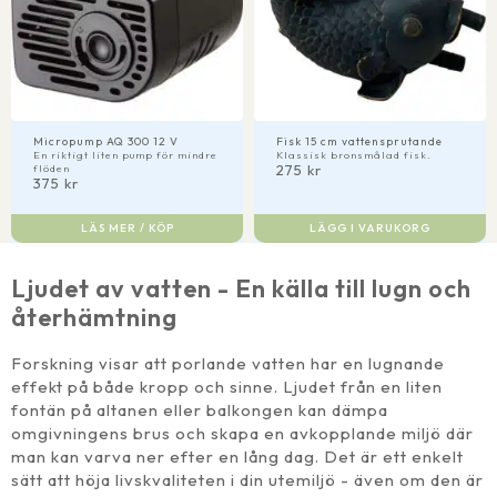
Micropump AQ 300 12 V
Fisk 15 cm vattensprutande
En riktigt liten pump för mindre
Klassisk bronsmålad fisk.
275
kr
flöden
375
kr
LÄS MER / KÖP
LÄGG I VARUKORG
Ljudet av vatten - En källa till lugn och
återhämtning
Forskning visar att porlande vatten har en lugnande
effekt på både kropp och sinne. Ljudet från en liten
fontän på altanen eller balkongen kan dämpa
omgivningens brus och skapa en avkopplande miljö där
man kan varva ner efter en lång dag. Det är ett enkelt
sätt att höja livskvaliteten i din utemiljö - även om den är