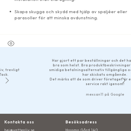
Skapa skugga och skydd med hjälp av spaljéer eller
parasoller för att minska avdunstning.
Har gjort ett par beställningar och det har fungerat hur
bra som helst. Bra produktbeskrivningar på hemsidan,
smidiga betalningsalternativ tillgängliga och leveranserna
har skickats omgående.
Det märks att de som driver företaget är engagerade. Bra
service rakt igenom!
mexsan11 på Google
Kontakta oss
Besöksadress
hej@vattenliv.se
Hossmo Gård 140