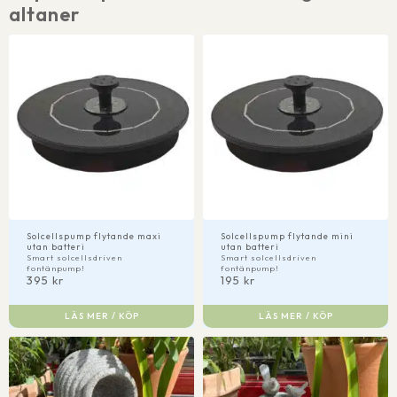
altaner
Solcellspump flytande maxi
Solcellspump flytande mini
utan batteri
utan batteri
Smart solcellsdriven
Smart solcellsdriven
fontänpump!
fontänpump!
395
kr
195
kr
LÄS MER / KÖP
LÄS MER / KÖP