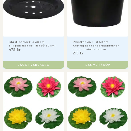
Glasfiberlock ∅ 60 cm
Plastkar 66 L, Ø 60 cm
Till plastkar 66 liter (∅ 60 cm).
Kraftig kar för springbrunnar
475
kr
eller en mindre damm.
215
kr
LÄGG I VARUKORG
LÄS MER / KÖP