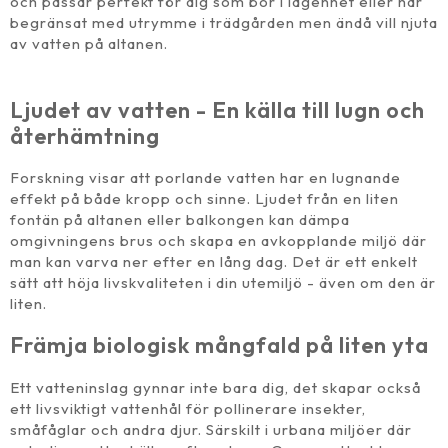
och passar perfekt för dig som bor i lägenhet eller har
begränsat med utrymme i trädgården men ändå vill njuta
av vatten på altanen.
Ljudet av vatten - En källa till lugn och
återhämtning
Forskning visar att porlande vatten har en lugnande
effekt på både kropp och sinne. Ljudet från en liten
fontän på altanen eller balkongen kan dämpa
omgivningens brus och skapa en avkopplande miljö där
man kan varva ner efter en lång dag. Det är ett enkelt
sätt att höja livskvaliteten i din utemiljö - även om den är
liten.
Främja biologisk mångfald på liten yta
Ett vatteninslag gynnar inte bara dig, det skapar också
ett livsviktigt vattenhål för pollinerare insekter,
småfåglar och andra djur. Särskilt i urbana miljöer där