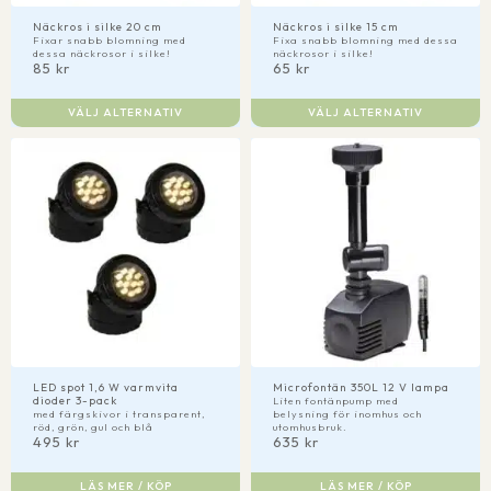
Näckros i silke 20 cm
Näckros i silke 15 cm
Fixar snabb blomning med
Fixa snabb blomning med dessa
dessa näckrosor i silke!
näckrosor i silke!
85
kr
65
kr
Den
Den
VÄLJ ALTERNATIV
VÄLJ ALTERNATIV
här
här
produkten
produkten
har
har
flera
flera
varianter.
varianter.
De
De
olika
olika
alternativen
alternativen
kan
kan
väljas
väljas
på
på
produktsidan
produktsidan
LED spot 1,6 W varmvita
Microfontän 350L 12 V lampa
dioder 3-pack
Liten fontänpump med
med färgskivor i transparent,
belysning för inomhus och
röd, grön, gul och blå
utomhusbruk.
495
kr
635
kr
LÄS MER / KÖP
LÄS MER / KÖP