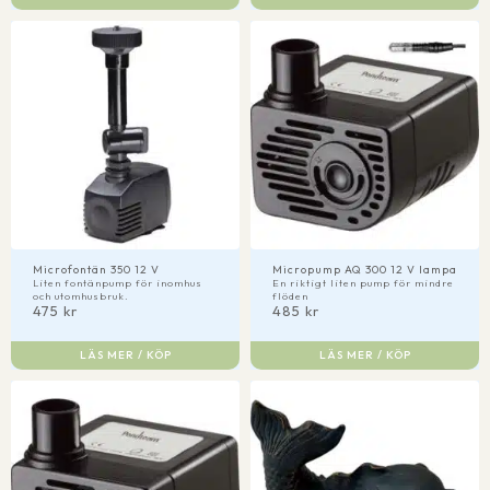
Microfontän 350 12 V
Micropump AQ 300 12 V lampa
Liten fontänpump för inomhus
En riktigt liten pump för mindre
och utomhusbruk.
flöden
475
kr
485
kr
LÄS MER / KÖP
LÄS MER / KÖP