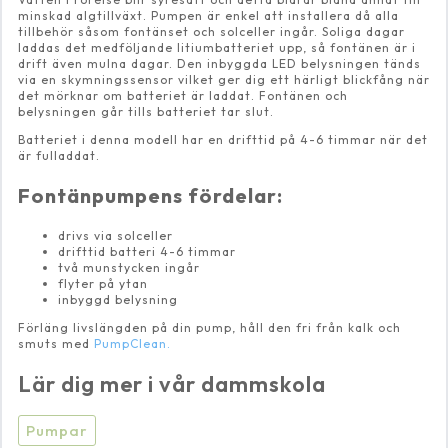
minskad algtillväxt. Pumpen är enkel att installera då alla
tillbehör såsom fontänset och solceller ingår. Soliga dagar
laddas det medföljande litiumbatteriet upp, så fontänen är i
drift även mulna dagar. Den inbyggda LED belysningen tänds
via en skymningssensor vilket ger dig ett härligt blickfång när
det mörknar om batteriet är laddat. Fontänen och
belysningen går tills batteriet tar slut.
Batteriet i denna modell har en drifttid på 4-6 timmar när det
är fulladdat.
Fontänpumpens fördelar:
drivs via solceller
drifttid batteri 4-6 timmar
två munstycken ingår
flyter på ytan
inbyggd belysning
Förläng livslängden på din pump, håll den fri från kalk och
smuts med
PumpClean.
Lär dig mer i vår dammskola
Pumpar