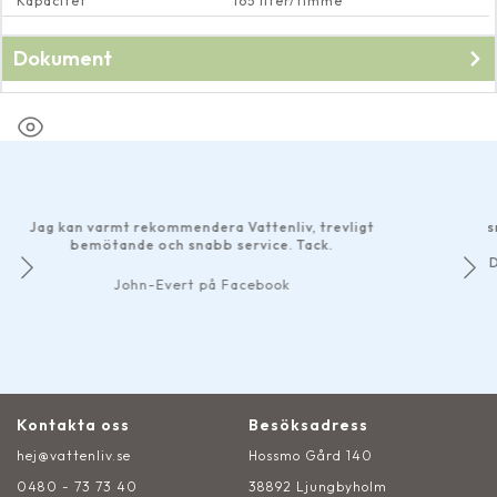
Kapacitet
165 liter/timme
Dokument
Bruksanvisning till
Solcellspump flytande mini
Har gjort ett 
bra som helst
rmt rekommendera Vattenliv, trevligt
smidiga betalni
tande och snabb service. Tack.
Det märks att d
John-Evert på Facebook
Kontakta oss
Besöksadress
hej@vattenliv.se
Hossmo Gård 140
0480 - 73 73 40
38892 Ljungbyholm