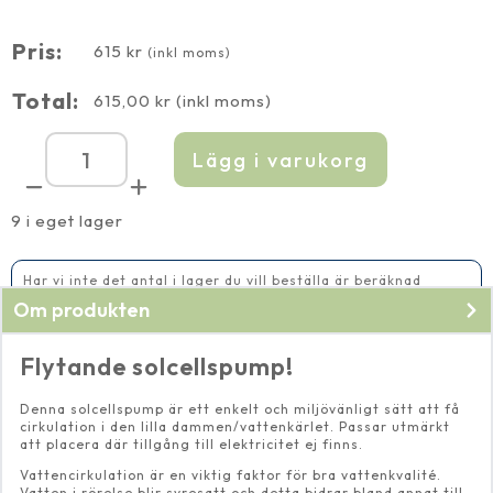
batteri
mängd
Pris:
615
kr
(inkl moms)
Total:
615,00
kr
(inkl moms)
Lägg i varukorg
Solcellspump
flytande
mini
med
9 i eget lager
batteri
mängd
Har vi inte det antal i lager du vill beställa är beräknad
leveranstid 2-5 vardagar
Om produkten
Flytande solcellspump!
Denna solcellspump är ett enkelt och miljövänligt sätt att få
cirkulation i den lilla dammen/vattenkärlet. Passar utmärkt
att placera där tillgång till elektricitet ej finns.
Vattencirkulation är en viktig faktor för bra vattenkvalité.
Vatten i rörelse blir syresatt och detta bidrar bland annat till