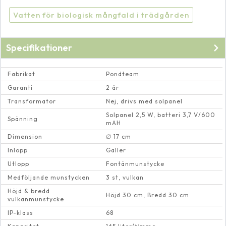
Vatten för biologisk mångfald i trädgården
Specifikationer
Fabrikat
Pondteam
Garanti
2 år
Transformator
Nej, drivs med solpanel
Solpanel 2,5 W, batteri 3,7 V/600
Spänning
mAH
Dimension
∅ 17 cm
Inlopp
Galler
Utlopp
Fontänmunstycke
Medföljande munstycken
3 st, vulkan
Höjd & bredd
Höjd 30 cm, Bredd 30 cm
vulkanmunstycke
IP-klass
68