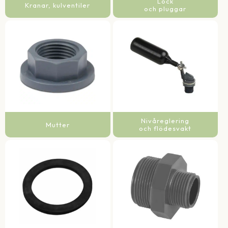
Lock
Kranar, kulventiler
och pluggar
Nivåreglering
Mutter
och flödesvakt