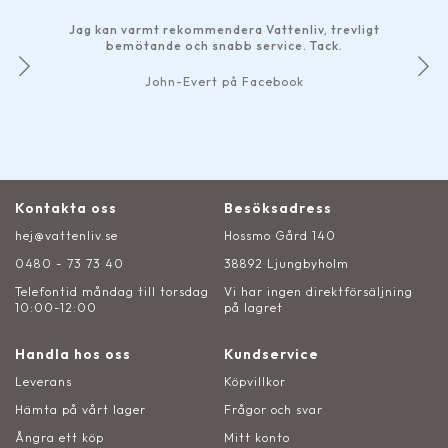
Jag kan varmt rekommendera Vattenliv, trevligt
bemötande och snabb service. Tack.
John-Evert på Facebook
Kontakta oss
Besöksadress
hej@vattenliv.se
Hossmo Gård 140
0480 - 73 73 40
38892 Ljungbyholm
Telefontid måndag till torsdag
Vi har ingen direktförsäljning
10:00-12:00
på lagret
Handla hos oss
Kundservice
Leverans
Köpvillkor
Hämta på vårt lager
Frågor och svar
Ångra ett köp
Mitt konto