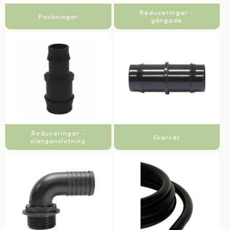
Reduceringar -
Packningar
gängade
Reduceringar -
Skarvar
slanganslutning