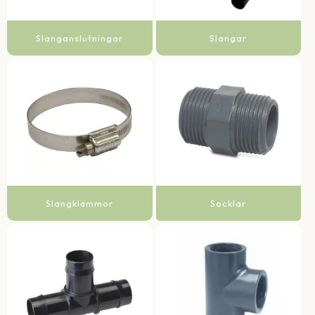
Slanganslutningar
Slangar
Slangklämmor
Socklar