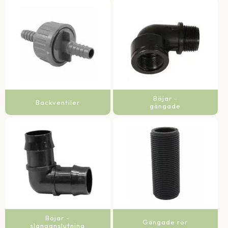
Böjar -
Backventiler
gängade
Böjar -
Gängade rör
slanganslutning