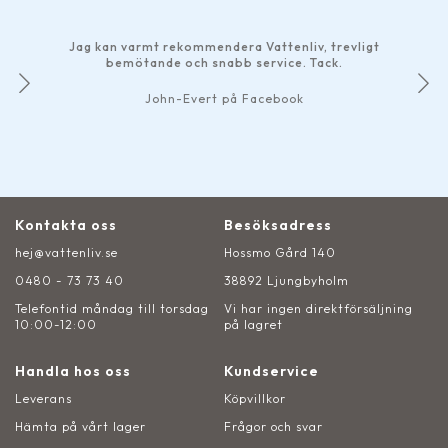
Har gjort ett p
bra som helst.
mt rekommendera Vattenliv, trevligt
smidiga betalnin
ande och snabb service. Tack.
Det märks att de
John-Evert på Facebook
Kontakta oss
Besöksadress
hej@vattenliv.se
Hossmo Gård 140
0480 - 73 73 40
38892 Ljungbyholm
Telefontid måndag till torsdag
Vi har ingen direktförsäljning
10:00-12:00
på lagret
Handla hos oss
Kundservice
Leverans
Köpvillkor
Hämta på vårt lager
Frågor och svar