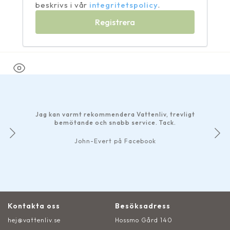
beskrivs i vår
integritetspolicy
.
Registrera
Jag kan varmt rekommendera Vattenliv, trevligt
bemötande och snabb service. Tack.
John-Evert på Facebook
Kontakta oss
Besöksadress
hej@vattenliv.se
Hossmo Gård 140