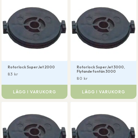
Rotorlock SuperJet 2000
Rotorlock SuperJet 3000,
Flytande fontän 3000
83
kr
80
kr
LÄGG I VARUKORG
LÄGG I VARUKORG