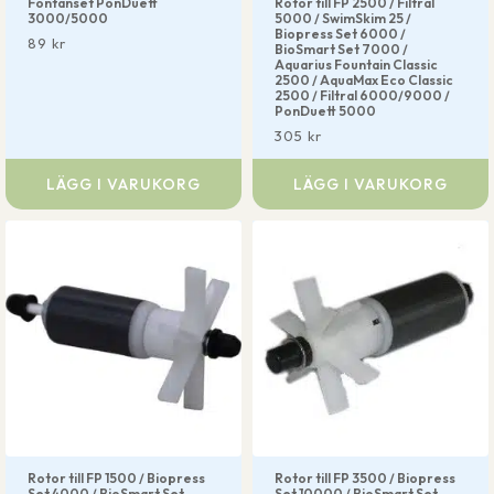
Fontänset PonDuett
Rotor till FP 2500 / Filtral
3000/5000
5000 / SwimSkim 25 /
Biopress Set 6000 /
89
kr
BioSmart Set 7000 /
Aquarius Fountain Classic
2500 / AquaMax Eco Classic
2500 / Filtral 6000/9000 /
PonDuett 5000
305
kr
LÄGG I VARUKORG
LÄGG I VARUKORG
Rotor till FP 1500 / Biopress
Rotor till FP 3500 / Biopress
Set 4000 / BioSmart Set
Set 10000 / BioSmart Set