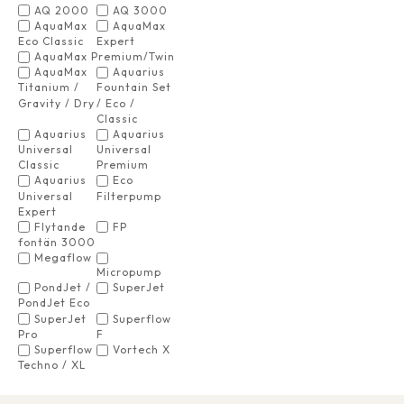
AQ 2000
AQ 3000
AquaMax
AquaMax
Eco Classic
Expert
AquaMax Premium/Twin
AquaMax
Aquarius
Titanium /
Fountain Set
Gravity / Dry
/ Eco /
Classic
Aquarius
Aquarius
Universal
Universal
Classic
Premium
Aquarius
Eco
Universal
Filterpump
Expert
Flytande
FP
fontän 3000
Megaflow
Micropump
PondJet /
SuperJet
PondJet Eco
SuperJet
Superflow
Pro
F
Superflow
Vortech X
Techno / XL