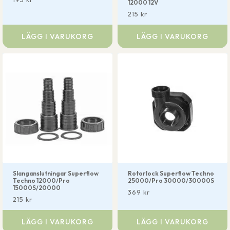
12000 12V
215
kr
LÄGG I VARUKORG
LÄGG I VARUKORG
Slanganslutningar Superflow
Rotorlock Superflow Techno
Techno 12000/Pro
25000/Pro 30000/30000S
15000S/20000
369
kr
215
kr
LÄGG I VARUKORG
LÄGG I VARUKORG