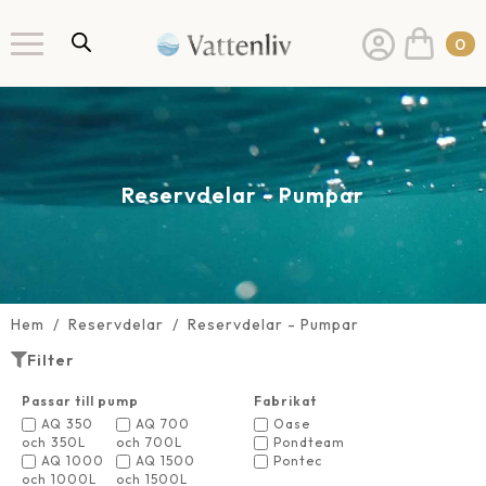
0
Reservdelar - Pumpar
Hem
Reservdelar
Reservdelar - Pumpar
Filter
Passar till pump
Fabrikat
AQ 350
AQ 700
Oase
och 350L
och 700L
Pondteam
AQ 1000
AQ 1500
Pontec
och 1000L
och 1500L