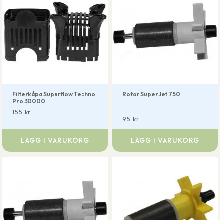
Filterkåpa Superflow Techno
Rotor SuperJet 750
Pro 30000
155
kr
95
kr
LÄGG I VARUKORG
LÄGG I VARUKORG