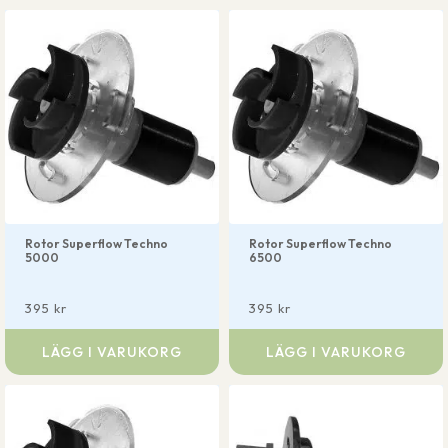
Rotor Superflow Techno
Rotor Superflow Techno
5000
6500
395
kr
395
kr
LÄGG I VARUKORG
LÄGG I VARUKORG