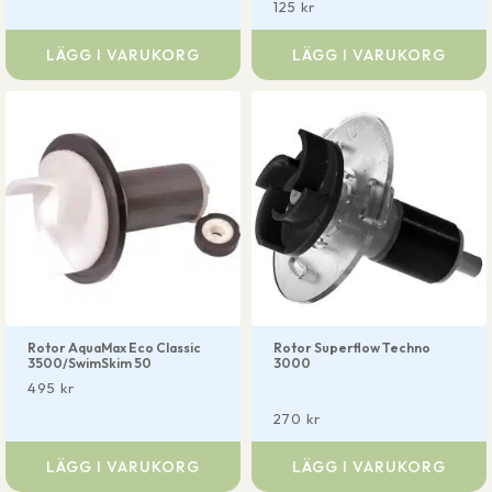
125
kr
LÄGG I VARUKORG
LÄGG I VARUKORG
Rotor AquaMax Eco Classic
Rotor Superflow Techno
3500/SwimSkim 50
3000
495
kr
270
kr
LÄGG I VARUKORG
LÄGG I VARUKORG