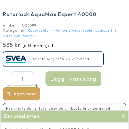
Rotorlock AquaMax Expert 40000
Artikelnr:
O26689
Kategorier:
,
Reservdelar - Pumpar
Reservdelar pumpar från
Oase och Pontec
535
kr
(inkl moms)
/st
Delbetalning från
90
kr
/månad
Lägg i varukorg
Rotorlock
AquaMax
Expert
40000
Ej i eget lager
mängd
Har vi inte det antal i lager du vill beställa är beräknad
leveranstid 5-10 vardagar
Om produkten