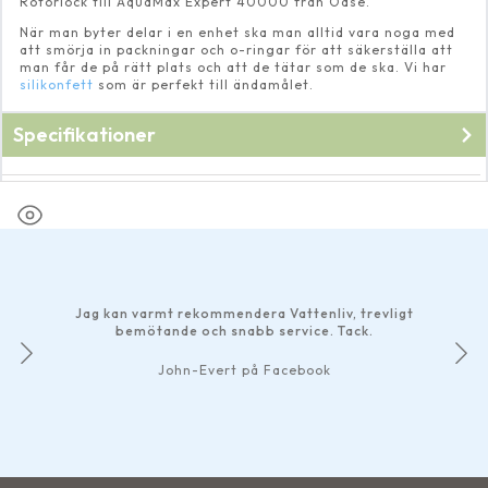
Rotorlock till AquaMax Expert 40000 från Oase.
När man byter delar i en enhet ska man alltid vara noga med
att smörja in packningar och o-ringar för att säkerställa att
man får de på rätt plats och att de tätar som de ska. Vi har
silikonfett
som är perfekt till ändamålet.
Specifikationer
Fabrikat
Oase
Jag kan varmt rekommendera Vattenliv, trevligt
bemötande och snabb service. Tack.
John-Evert på Facebook