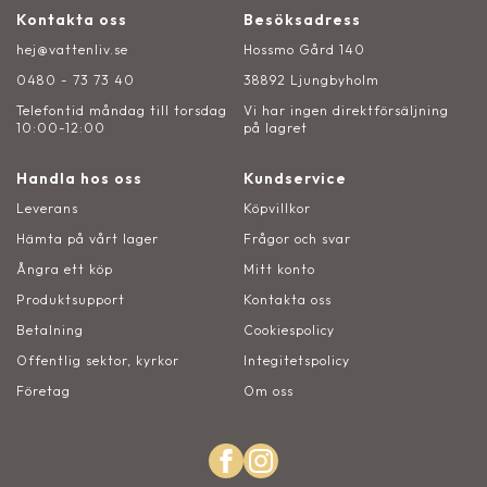
Kontakta oss
Besöksadress
hej@vattenliv.se
Hossmo Gård 140
0480 - 73 73 40
38892 Ljungbyholm
Telefontid måndag till torsdag
Vi har ingen direktförsäljning
10:00-12:00
på lagret
Handla hos oss
Kundservice
Leverans
Köpvillkor
Hämta på vårt lager
Frågor och svar
Ångra ett köp
Mitt konto
Produktsupport
Kontakta oss
Betalning
Cookiespolicy
Offentlig sektor, kyrkor
Integitetspolicy
Företag
Om oss