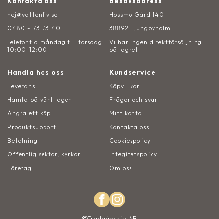
Kontakta oss
Besöksadress
hej@vattenliv.se
Hossmo Gård 140
0480 - 73 73 40
38892 Ljungbyholm
Telefontid måndag till torsdag
Vi har ingen direktförsäljning
10:00-12:00
på lagret
Handla hos oss
Kundservice
Leverans
Köpvillkor
Hämta på vårt lager
Frågor och svar
Ångra ett köp
Mitt konto
Produktsupport
Kontakta oss
Betalning
Cookiespolicy
Offentlig sektor, kyrkor
Integitetspolicy
Företag
Om oss
Trädgårdsliv AB