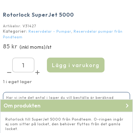
Rotorlock SuperJet 5000
Artikelnr:
V31427
Kategorier:
,
Reservdelar - Pumpar
Reservdelar pumpar från
Pondteam
85
kr
(inkl moms)
/st
Lägg i varukorg
Rotorlock
SuperJet
5000
mängd
1 i eget lager
Har vi inte det antal i lager du vill beställa är beräknad
leveranstid 2-5 vardagar
Om produkten
Rotorlock till SuperJet 5000 från Pondteam. O-ringen ingår
ej som sitter på locket, den behöver flyttas från det gamla
locket.