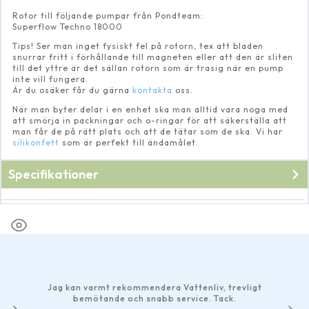
Rotor till följande pumpar från Pondteam:
Superflow Techno 18000
Tips! Ser man inget fysiskt fel på rotorn, tex att bladen
snurrar fritt i förhållande till magneten eller att den är sliten
till det yttre är det sällan rotorn som är trasig när en pump
inte vill fungera.
Är du osäker får du gärna
kontakta
oss.
När man byter delar i en enhet ska man alltid vara noga med
att smörja in packningar och o-ringar för att säkerställa att
man får de på rätt plats och att de tätar som de ska. Vi har
silikonfett
som är perfekt till ändamålet.
Specifikationer
Fabrikat
Pondteam
Jag kan varmt rekommendera Vattenliv, trevligt
bemötande och snabb service. Tack.