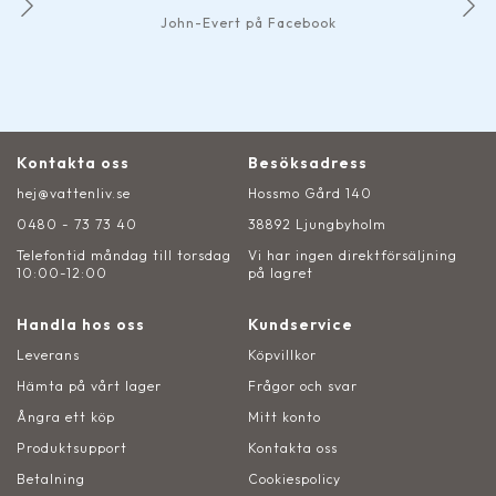
John-Evert på Facebook
Kontakta oss
Besöksadress
hej@vattenliv.se
Hossmo Gård 140
0480 - 73 73 40
38892 Ljungbyholm
Telefontid måndag till torsdag
Vi har ingen direktförsäljning
10:00-12:00
på lagret
Handla hos oss
Kundservice
Leverans
Köpvillkor
Hämta på vårt lager
Frågor och svar
Ångra ett köp
Mitt konto
Produktsupport
Kontakta oss
Betalning
Cookiespolicy