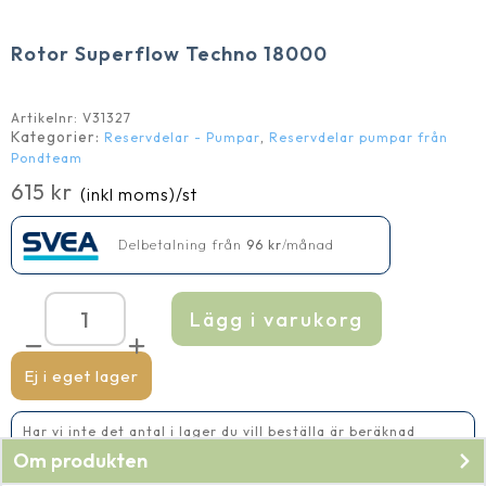
Rotor Superflow Techno 18000
Artikelnr:
V31327
Kategorier:
,
Reservdelar - Pumpar
Reservdelar pumpar från
Pondteam
615
kr
(inkl moms)
/st
Delbetalning från
96
kr
/månad
Lägg i varukorg
Rotor
Superflow
Techno
18000
Ej i eget lager
mängd
Har vi inte det antal i lager du vill beställa är beräknad
leveranstid 2-5 vardagar
Om produkten