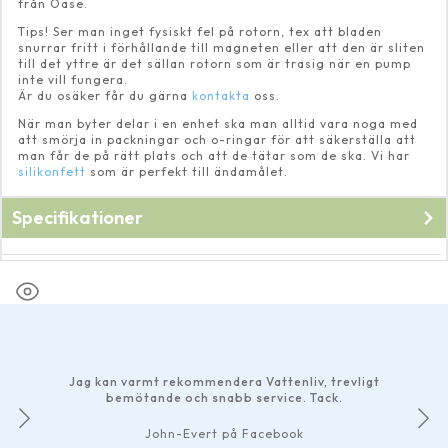
från Oase.
Tips! Ser man inget fysiskt fel på rotorn, tex att bladen
snurrar fritt i förhållande till magneten eller att den är sliten
till det yttre är det sällan rotorn som är trasig när en pump
inte vill fungera.
Är du osäker får du gärna
kontakta
oss.
När man byter delar i en enhet ska man alltid vara noga med
att smörja in packningar och o-ringar för att säkerställa att
man får de på rätt plats och att de tätar som de ska. Vi har
silikonfett
som är perfekt till ändamålet.
Specifikationer
Fabrikat
Oase
Jag kan varmt rekommendera Vattenliv, trevligt
bemötande och snabb service. Tack.
John-Evert på Facebook