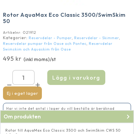
Rotor AquaMax Eco Classic 3500/SwimSkim
50
Artikelnr:
O21912
Kategorier:
,
,
Reservdelar - Pumpar
Reservdelar - Skimmer
,
Reservdelar pumpar från Oase och Pontec
Reservdelar
Swimskim och Aquaskim från Oase
495
kr
(inkl moms)
/st
Lägg i varukorg
Rotor
AquaMax
Eco
Classic
Ej i eget lager
3500/SwimSkim
50
mängd
Har vi inte det antal i lager du vill beställa är beräknad
leveranstid 5-10 vardagar
Om produkten
Rotor till AquaMax Eco Classic 3500 och SwimSkim CWS 50