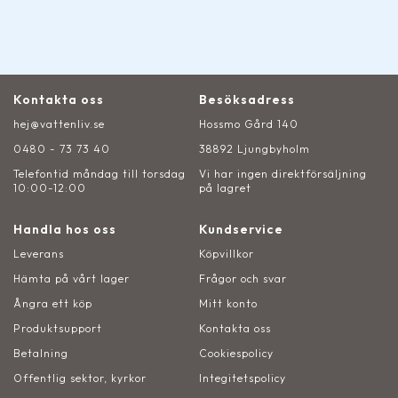
Kontakta oss
Besöksadress
hej@vattenliv.se
Hossmo Gård 140
0480 - 73 73 40
38892 Ljungbyholm
Telefontid måndag till torsdag
Vi har ingen direktförsäljning
10:00-12:00
på lagret
Handla hos oss
Kundservice
Leverans
Köpvillkor
Hämta på vårt lager
Frågor och svar
Ångra ett köp
Mitt konto
Produktsupport
Kontakta oss
Betalning
Cookiespolicy
Offentlig sektor, kyrkor
Integitetspolicy