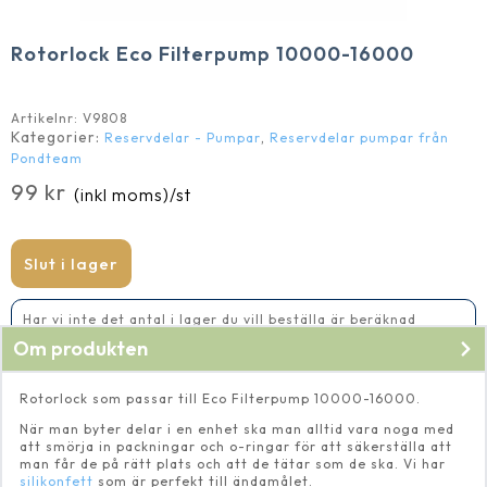
Rotorlock Eco Filterpump 10000-16000
Artikelnr:
V9808
Kategorier:
,
Reservdelar - Pumpar
Reservdelar pumpar från
Pondteam
99
kr
(inkl moms)
/st
Slut i lager
Har vi inte det antal i lager du vill beställa är beräknad
leveranstid 2-5 vardagar
Om produkten
Rotorlock som passar till Eco Filterpump 10000-16000.
När man byter delar i en enhet ska man alltid vara noga med
att smörja in packningar och o-ringar för att säkerställa att
man får de på rätt plats och att de tätar som de ska. Vi har
silikonfett
som är perfekt till ändamålet.