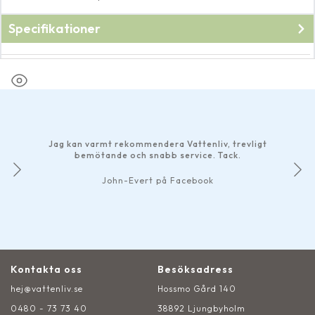
Specifikationer
Fabrikat
Pondteam
Jag kan varmt rekommendera Vattenliv, trevligt
bemötande och snabb service. Tack.
John-Evert på Facebook
Kontakta oss
Besöksadress
hej@vattenliv.se
Hossmo Gård 140
0480 - 73 73 40
38892 Ljungbyholm