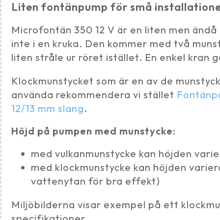
Liten fontänpump för små installatione
Microfontän 350 12 V är en liten men ändå
inte i en kruka. Den kommer med två munst
liten stråle ur röret istället. En enkel kra
Klockmunstycket som är en av de munstycke
använda rekommendera vi stället
Fontänp
12/13 mm slang
.
Höjd på pumpen med munstycke:
med vulkanmunstycke kan höjden varie
med klockmunstycke kan höjden variera
vattenytan för bra effekt)
Miljöbilderna visar exempel på ett klockm
specifikationer.