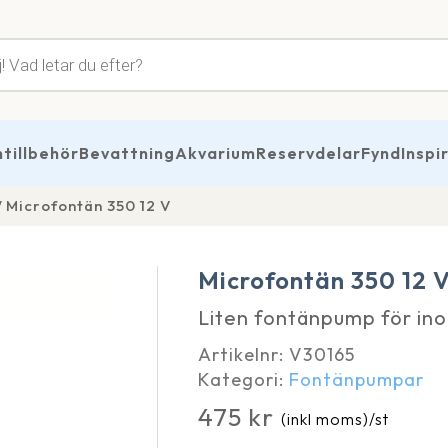
tsökning
illbehör
Bevattning
Akvarium
Reservdelar
Fynd
Inspi
Microfontän 350 12 V
Microfontän 350 12 
Liten fontänpump för in
Artikelnr:
V30165
Kategori:
Fontänpumpar
475
kr
(inkl moms)
/st