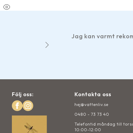
Jag kan varmt rekommendera Vattenliv, tre
John-Evert p
Följ oss:
Kontakta oss
hej@vattenliv.se
0480 - 73 73 40
Telefontid måndag till tor
10:00-12:00