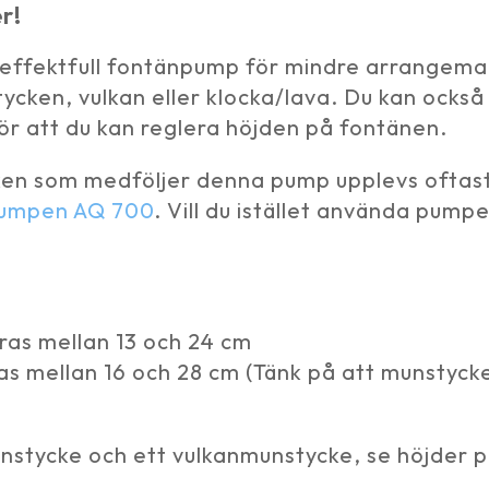
r!
 effektfull fontänpump för mindre arrangemang
ycken, vulkan eller klocka/lava. Du kan ocks
n gör att du kan reglera höjden på fontänen.
n som medföljer denna pump upplevs oftast so
umpen AQ 700
. Vill du istället använda pump
ras mellan 13 och 24 cm
s mellan 16 och 28 cm (Tänk på att munstyck
unstycke och ett vulkanmunstycke, se höjder 