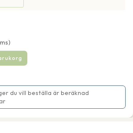
oms)
varukorg
ager du vill beställa är beräknad
ar