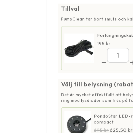
Tillval
PumpClean tar bort smuts och kal
Förlängningskab
195
kr
Micr
350
12
V
män
Välj till belysning (raba
Det är mycket effektfullt att bel
ring med lysdioder som träs på fo
PondoStar LED-r
compact
695
kr
625,50
kr