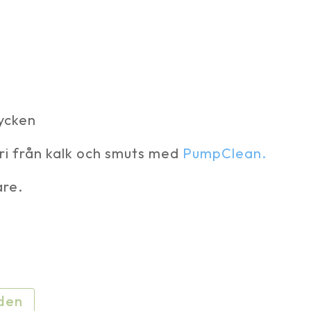
tycken
fri från kalk och smuts med
PumpClean.
are.
rden