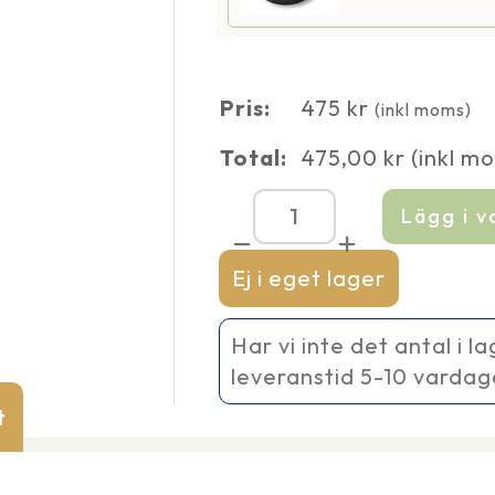
Pris:
475
kr
(inkl moms)
Total:
475,00
kr
(inkl m
Lägg i 
Microfontän
350
12
Ej i eget lager
V
mängd
Har vi inte det antal i l
leveranstid 5-10 vardag
t