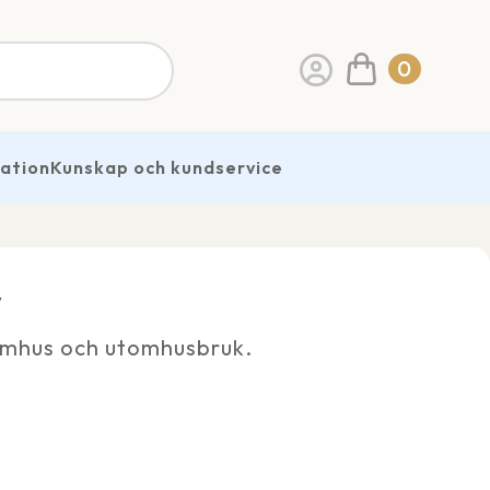
0
ration
Kunskap och kundservice
V
omhus och utomhusbruk.