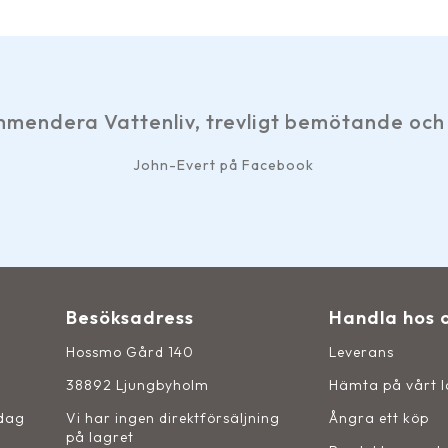
vligt bemötande och snabb service. Tack.
å Facebook
Besöksadress
Handla hos 
Hossmo Gård 140
Leverans
38892 Ljungbyholm
Hämta på vårt 
sdag
Vi har ingen direktförsäljning
Ångra ett köp
på lagret