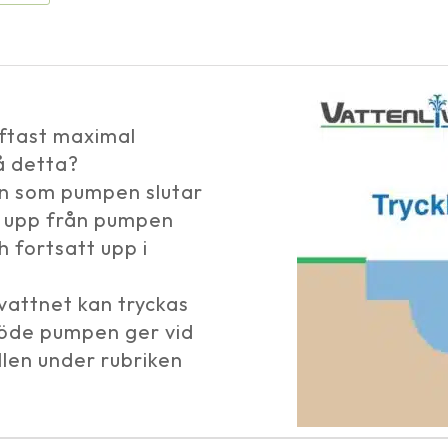
oftast maximal
å detta?
en som pumpen slutar
kt upp från pumpen
 fortsatt upp i
vattnet kan tryckas
flöde pumpen ger vid
llen under rubriken