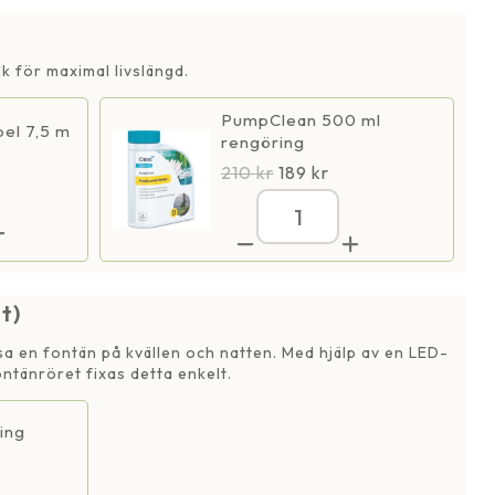
k för maximal livslängd.
PumpClean 500 ml
el 7,5 m
rengöring
210
kr
189
kr
ofontän
Microfontän
350
12
V
gd
tt)
mängd
ysa en fontän på kvällen och natten. Med hjälp av en LED-
ntänröret fixas detta enkelt.
ing