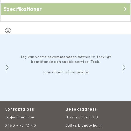
Specifikationer
Fabrikat
Oase
Jag kan varmt rekommendera Vattenliv, trevligt
bemötande och snabb service. Tack.
John-Evert på Facebook
Kontakta oss
Besöksadress
hej@vattenliv.se
Hossmo Gård 140
0480 - 73 73 40
38892 Ljungbyholm