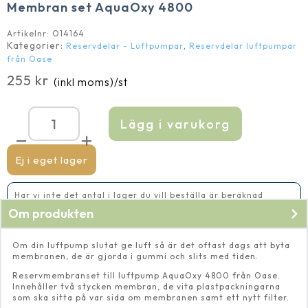
Membran set AquaOxy 4800
Artikelnr:
O14164
Kategorier:
,
Reservdelar - Luftpumpar
Reservdelar luftpumpar
från Oase
255
kr
(inkl moms)
/st
Lägg i varukorg
Membran
set
AquaOxy
4800
Ej i eget lager
mängd
Har vi inte det antal i lager du vill beställa är beräknad
leveranstid 5-10 vardagar
Om produkten
Om din luftpump slutat ge luft så är det oftast dags att byta
membranen, de är gjorda i gummi och slits med tiden.
Reservmembranset till luftpump AquaOxy 4800 från Oase.
Innehåller två stycken membran, de vita plastpackningarna
som ska sitta på var sida om membranen samt ett nytt filter.