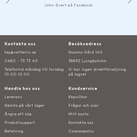
John-Evert på Facebook
Kontakta oss
Besöksadress
hej@vattenliv.se
Hossmo Gård 140
0480 - 73 73 40
38892 Ljungbyholm
Telefontid måndag till torsdag
Vi har ingen direktförsäljning
10:00-12:00
på lagret
Handla hos oss
Kundservice
Leverans
Köpvillkor
Hämta på vårt lager
Frågor och svar
Ångra ett köp
Mitt konto
Produktsupport
Kontakta oss
Betalning
Cookiespolicy