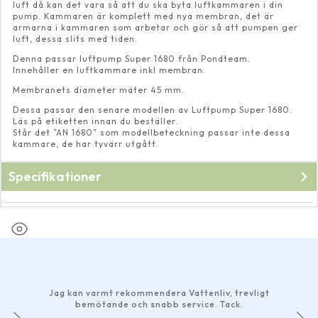
luft då kan det vara så att du ska byta luftkammaren i din
pump. Kammaren är komplett med nya membran, det är
armarna i kammaren som arbetar och gör så att pumpen ger
luft, dessa slits med tiden.
Denna passar luftpump Super 1680 från Pondteam.
Innehåller en luftkammare inkl membran.
Membranets diameter mäter 45 mm.
Dessa passar den senare modellen av Luftpump Super 1680.
Läs på etiketten innan du beställer.
Står det ”AN 1680” som modellbeteckning passar inte dessa
kammare, de har tyvärr utgått.
Specifikationer
Fabrikat
Pondteam
Jag kan varmt rekommendera Vattenliv, trevligt
bemötande och snabb service. Tack.