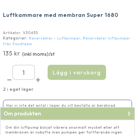
Luftkammare med membran Super 1680
Artikelnr:
V30635
Kategorier:
,
Reservdelar - Luftpumpar
Reservdelar luftpumpar
från Pondteam
135
kr
(inkl moms)
/st
Lägg i varukorg
Luftkammare
med
membran
Super
2 i eget lager
1680
mängd
Har vi inte det antal i lager du vill beställa är beräknad
leveranstid 2-5 vardagar
Om produkten
Om din luftpump börjat vibrera onormalt mycket eller att
membranen är nybytta men pumpen ger fortfarande ingen