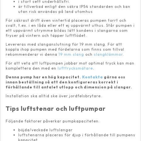
i stort sett underhållsfri.
är tillverkad enligt den säkra IP54 standarden och kan
utan risk användas på land utomhus
För säkrast drift även vintertid placeras pumpen torrt och
svalt, t.ex. i en låda eller ett ej uppvärmt uthus. Står pumpen i
ett uppvärmt utrymme bildas lätt kondens i slangarna som
fryser på vintern och täpper luftflödet.
Levereras med slanganslutning för 19 mm slang. För att
koppla ihop pumpen med fördelarna som finns som tillval
rekommenderar vi denna
19 mm slang
och
slangklämmor
.
För att veta att luftpumpen jobbar mot optimal tryck kan man
komplettera den med en
lufttrycksmätare
.
Denna pump har en hög kapacitet.
Kontakta
gärna oss
innan beställning så att den konfigureras korrekt i
förhållande till antalet utlopp och dimension på slangar.
Installation ska alltid ske över jordfelsbrytare.
Tips luftstenar och luftpumpar
Följande faktorer påverkar pumpkapaciteten:
böjda/veckade luftslangar
luftstenarna placeras för djup i förhållande till pumpens
kapacitet