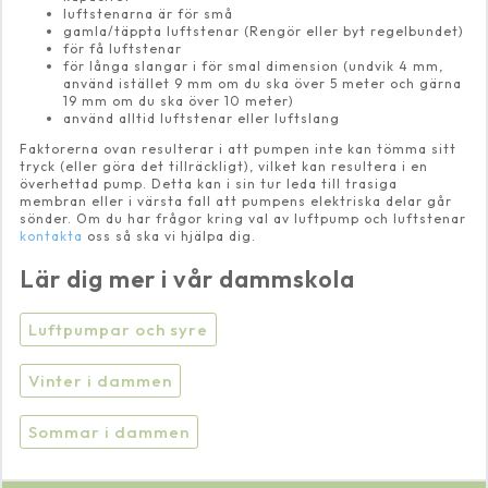
luftstenarna är för små
gamla/täppta luftstenar (Rengör eller byt regelbundet)
för få luftstenar
för långa slangar i för smal dimension (undvik 4 mm,
använd istället 9 mm om du ska över 5 meter och gärna
19 mm om du ska över 10 meter)
använd alltid luftstenar eller luftslang
Faktorerna ovan resulterar i att pumpen inte kan tömma sitt
tryck (eller göra det tillräckligt), vilket kan resultera i en
överhettad pump. Detta kan i sin tur leda till trasiga
membran eller i värsta fall att pumpens elektriska delar går
sönder. Om du har frågor kring val av luftpump och luftstenar
kontakta
oss så ska vi hjälpa dig.
Lär dig mer i vår dammskola
Luftpumpar och syre
Vinter i dammen
Sommar i dammen