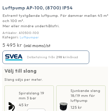
Luftpump AP-100, (8700) IP54
Extremt tystgående luftpump. För dammar mellan 45 m³
och 100 m³.
Mer eller mindre underhållsfri.
Artikelnr:
A10500-100
Kategori:
Luftpumpar
5 495
kr
(inkl moms)
/st
Delbetalning från
298
kr
/månad
Välj till slang
Slang säljs per meter.
Sjunkande slang
Spiralslang 19
18/19 mm för
mm 3 bar
luftpump
45
kr
125
kr