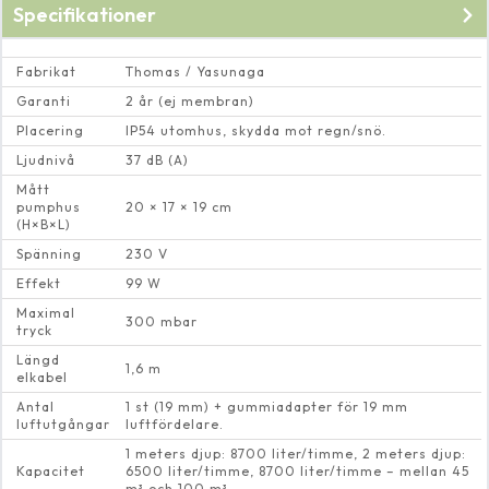
Specifikationer
Fabrikat
Thomas / Yasunaga
Garanti
2 år (ej membran)
Placering
IP54 utomhus, skydda mot regn/snö.
Ljudnivå
37 dB (A)
Mått
pumphus
20 × 17 × 19 cm
(H×B×L)
Spänning
230 V
Effekt
99 W
Maximal
300 mbar
tryck
Längd
1,6 m
elkabel
Antal
1 st (19 mm) + gummiadapter för 19 mm
luftutgångar
luftfördelare.
1 meters djup: 8700 liter/timme, 2 meters djup:
Kapacitet
6500 liter/timme, 8700 liter/timme – mellan 45
m³ och 100 m³