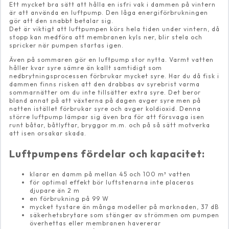
Ett mycket bra sätt att hålla en isfri vak i dammen på vintern
är att använda en luftpump. Den låga energiförbrukningen
gör att den snabbt betalar sig.
Det är viktigt att luftpumpen körs hela tiden under vintern, då
stopp kan medföra att membranen kyls ner, blir stela och
spricker när pumpen startas igen.
Även på sommaren gör en luftpump stor nytta. Varmt vatten
håller kvar syre sämre än kallt samtidigt som
nedbrytningsprocessen förbrukar mycket syre. Har du då fisk i
dammen finns risken att den drabbas av syrebrist varma
sommarnätter om du inte tillsätter extra syre. Det beror
bland annat på att växterna på dagen avger syre men på
natten istället förbrukar syre och avger koldioxid. Denna
större luftpump lämpar sig även bra för att försvaga isen
runt båtar, båtlyftar, bryggor m.m. och på så sätt motverka
att isen orsakar skada.
Luftpumpens fördelar och kapacitet:
klarar en damm på mellan 45 och 100 m³ vatten
för optimal effekt bör luftstenarna inte placeras
djupare än 2 m
en förbrukning på 99 W
mycket tystare än många modeller på marknaden, 37 dB
säkerhetsbrytare som stänger av strömmen om pumpen
överhettas eller membranen havererar