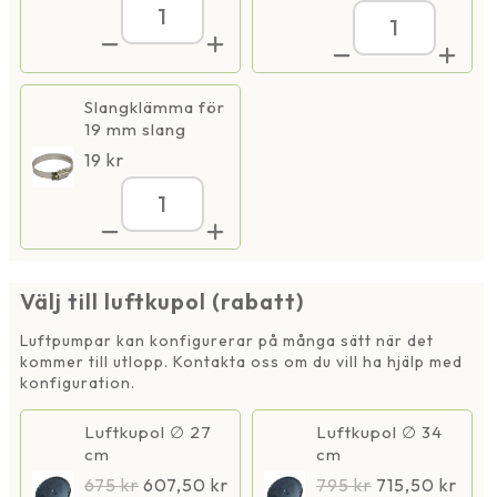
Luftpump
Luftpump
AP-
AP-
100,
100,
(8700)
(8700)
IP54
IP54
Slangklämma för
mängd
mängd
19 mm slang
19
kr
Luftpump
AP-
100,
(8700)
IP54
mängd
Välj till luftkupol (rabatt)
Luftpumpar kan konfigurerar på många sätt när det
kommer till utlopp. Kontakta oss om du vill ha hjälp med
konfiguration.
Luftkupol ∅ 27
Luftkupol ∅ 34
cm
cm
675
kr
607,50
kr
795
kr
715,50
kr