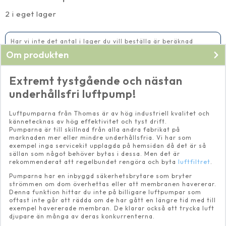
100,
(8700)
2 i eget lager
IP54
mängd
Har vi inte det antal i lager du vill beställa är beräknad
leveranstid 14-20 vardagar
Om produkten
Extremt tystgående och nästan
underhållsfri luftpump!
Luftpumparna från Thomas är av hög industriell kvalitet och
kännetecknas av hög effektivitet och tyst drift.
Pumparna är till skillnad från alla andra fabrikat på
marknaden mer eller mindre underhållsfria. Vi har som
exempel inga servicekit upplagda på hemsidan då det är så
sällan som något behöver bytas i dessa. Men det är
rekommenderat att regelbundet rengöra och byta
luftfiltret
.
Pumparna har en inbyggd säkerhetsbrytare som bryter
strömmen om dom överhettas eller att membranen havererar.
Denna funktion hittar du inte på billigare luftpumpar som
oftast inte går att rädda om de har gått en längre tid med till
exempel havererade membran. De klarar också att trycka luft
djupare än många av deras konkurrenterna.