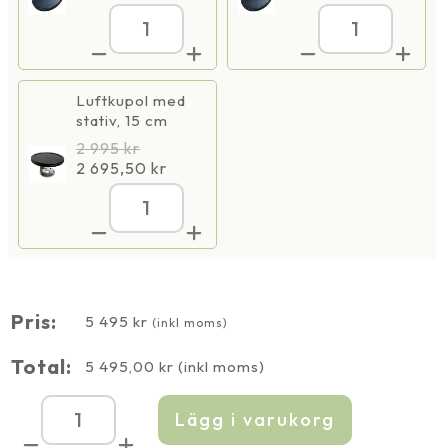
Luftpump
Luftpump
AP-
AP-
100,
100,
(8700)
(8700)
IP54
IP54
Luftkupol med
mängd
mängd
stativ, 15 cm
2 995
kr
2 695,50
kr
Luftpump
AP-
100,
(8700)
IP54
mängd
Pris:
5 495
kr
(inkl moms)
Total:
5 495,00
kr
(inkl moms)
Lägg i varukorg
Luftpump
AP-