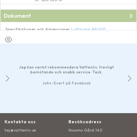
Dokument
Specifikationer och dimensioner
Luftpump AP-100
Bruksanvisning för
Luftpump AP-100
Har 
bra
Jag kan varmt rekommendera Vattenliv, trevligt
smidig
bemötande och snabb service. Tack.
Det m
John-Evert på Facebook
Kontakta oss
Besöksadress
hej@vattenliv.se
Hossmo Gård 140