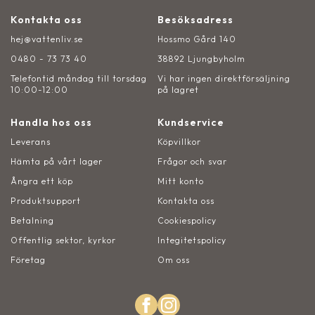
Kontakta oss
Besöksadress
hej@vattenliv.se
Hossmo Gård 140
0480 - 73 73 40
38892 Ljungbyholm
Telefontid måndag till torsdag
Vi har ingen direktförsäljning
10:00-12:00
på lagret
Handla hos oss
Kundservice
Leverans
Köpvillkor
Hämta på vårt lager
Frågor och svar
Ångra ett köp
Mitt konto
Produktsupport
Kontakta oss
Betalning
Cookiespolicy
Offentlig sektor, kyrkor
Integitetspolicy
Företag
Om oss