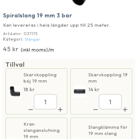
Spiralslang 19 mm 3 bar
Kan levereras i hela längder upp till 25 meter.
Artikelnr:
O37175
Kategori:
Slangar
45
kr
(inkl moms)
/m
Tillval
Skarvkoppling
Skarvkoppling 19
böj 19 mm
mm
18
kr
14
kr
Spiralslang
Spiralslang
19
19
mm
mm
3
3
bar
bar
Kran
Slangklämma för
mängd
mängd
slanganslutning
19 mm slang
19 mm