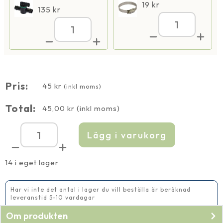
19
kr
135
kr
Spiralslang
Spiralslang
19
19
mm
mm
3
3
bar
bar
mängd
mängd
Pris:
45
kr
(inkl moms)
Total:
45,00
kr
(inkl moms)
Lägg i varukorg
Spiralslang
19
mm
3
14 i eget lager
bar
mängd
Har vi inte det antal i lager du vill beställa är beräknad
leveranstid 5-10 vardagar
Lägg önskat antal meter i varukorgen
Om produkten