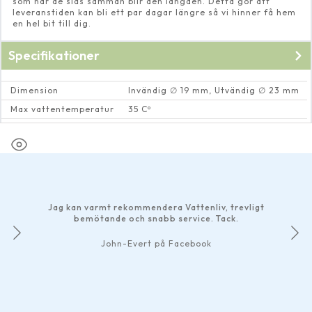
som när de slås samman blir den längden. Detta gör att
leveranstiden kan bli ett par dagar längre så vi hinner få hem
en hel bit till dig.
Specifikationer
Dimension
Invändig ∅ 19 mm, Utvändig ∅ 23 mm
Max vattentemperatur
35 Cº
Rekommenderat flöde
Maximalt 3000 liter/timme
Jag kan varmt rekommendera Vattenliv, trevligt
bemötande och snabb service. Tack.
John-Evert på Facebook