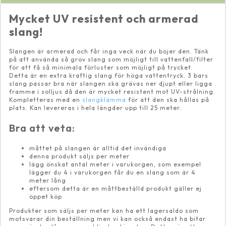
Mycket UV resistent och armerad
slang!
Slangen är armerad och får inga veck när du böjer den. Tänk
på att använda så grov slang som möjligt till vattenfall/filter
för att få så minimala förluster som möjligt på trycket.
Detta är en extra kraftig slang för höga vattentryck. 3 bars
slang passar bra när slangen ska grävas ner djupt eller ligga
framme i solljus då den är mycket resistent mot UV-strålning.
Kompletteras med en
slangklämma
för att den ska hållas på
plats. Kan levereras i hela längder upp till 25 meter.
Bra att veta:
måttet på slangen är alltid det invändiga
denna produkt säljs per meter
lägg önskat antal meter i varukorgen, som exempel
lägger du 4 i varukorgen får du en slang som är 4
meter lång
eftersom detta är en måttbeställd produkt gäller ej
öppet köp
Produkter som säljs per meter kan ha ett lagersaldo som
motsvarar din beställning men vi kan också endast ha bitar