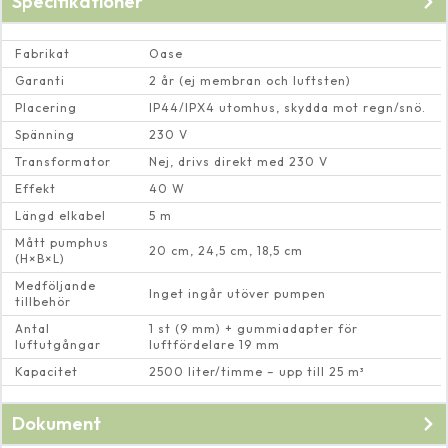
Specifikationer
Fabrikat
Oase
Garanti
2 år (ej membran och luftsten)
Placering
IP44/IPX4 utomhus, skydda mot regn/snö.
Spänning
230 V
Transformator
Nej, drivs direkt med 230 V
Effekt
40 W
Längd elkabel
5 m
Mått pumphus
20 cm, 24,5 cm, 18,5 cm
(H×B×L)
Medföljande
Inget ingår utöver pumpen
tillbehör
Antal
1 st (9 mm) + gummiadapter för
luftutgångar
luftfördelare 19 mm
Kapacitet
2500 liter/timme – upp till 25 m³
Dokument