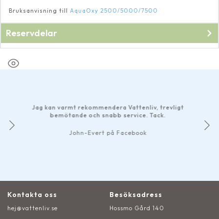
Bruksanvisning till
AquaOxy 2500/5000/7500
Reservdelar
Till
AquaOxy 2500
Har
br
Jag kan varmt rekommendera Vattenliv, trevligt
smid
bemötande och snabb service. Tack.
Det 
John-Evert på Facebook
Kontakta oss
Besöksadress
hej@vattenliv.se
Hossmo Gård 140