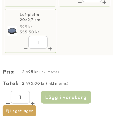
IP44
2500,
mängd
IP44
mängd
Luftplatta
20×2,7 cm
395
kr
355,50
kr
AquaOxy
2500,
IP44
mängd
Pris:
2 495
kr
(inkl moms)
Total:
2 495,00
kr
(inkl moms)
Lägg i varukorg
AquaOxy
2500,
IP44
mängd
Ej i eget lager