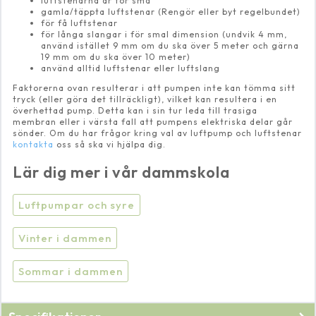
luftstenarna är för små
gamla/täppta luftstenar (Rengör eller byt regelbundet)
för få luftstenar
för långa slangar i för smal dimension (undvik 4 mm,
använd istället 9 mm om du ska över 5 meter och gärna
19 mm om du ska över 10 meter)
använd alltid luftstenar eller luftslang
Faktorerna ovan resulterar i att pumpen inte kan tömma sitt
tryck (eller göra det tillräckligt), vilket kan resultera i en
överhettad pump. Detta kan i sin tur leda till trasiga
membran eller i värsta fall att pumpens elektriska delar går
sönder. Om du har frågor kring val av luftpump och luftstenar
kontakta
oss så ska vi hjälpa dig.
Lär dig mer i vår dammskola
Luftpumpar och syre
Vinter i dammen
Sommar i dammen