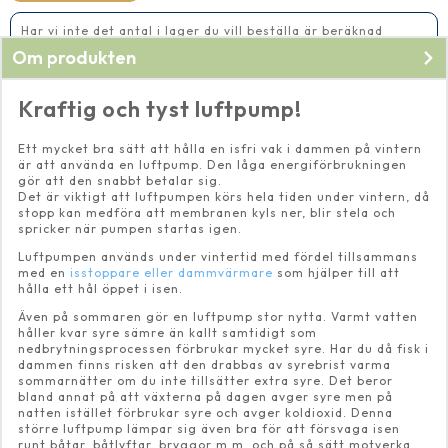
Har vi inte det antal i lager du vill beställa är beräknad
leveranstid 5-10 vardagar
Om produkten
Kraftig och tyst luftpump!
Ett mycket bra sätt att hålla en isfri vak i dammen på vintern
är att använda en luftpump. Den låga energiförbrukningen
gör att den snabbt betalar sig.
Det är viktigt att luftpumpen körs hela tiden under vintern, då
stopp kan medföra att membranen kyls ner, blir stela och
spricker när pumpen startas igen.
Luftpumpen används under vintertid med fördel tillsammans
med en
isstoppare eller dammvärmare
som hjälper till att
hålla ett hål öppet i isen.
Även på sommaren gör en luftpump stor nytta. Varmt vatten
håller kvar syre sämre än kallt samtidigt som
nedbrytningsprocessen förbrukar mycket syre. Har du då fisk i
dammen finns risken att den drabbas av syrebrist varma
sommarnätter om du inte tillsätter extra syre. Det beror
bland annat på att växterna på dagen avger syre men på
natten istället förbrukar syre och avger koldioxid. Denna
större luftpump lämpar sig även bra för att försvaga isen
runt båtar, båtlyftar, bryggor m.m. och på så sätt motverka