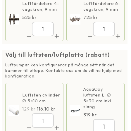
Luftfördelare 4-
Luftfördelare 6-
vägskran, 9 mm
vägskran, 9 mm
525
kr
725
kr
AquaOxy
AquaOxy
2500,
2500,
IP44
IP44
mängd
mängd
Välj till luftsten/luftplatta (rabatt)
Luftpumpar kan konfigurerar på många sätt när det
kommer till utlopp. Kontakta oss om du vill ha hjälp med
konfiguration.
AquaOxy
Luftsten cylinder
luftsten L, ∅
∅ 5×10 cm
5×30 cm inkl.
slang
129
kr
116,10
kr
319
kr
AquaOxy
2500,
AquaOxy