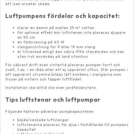
att isen orsakar skada.
Luftpumpens fördelar och kapacitet:
klarar en damm på mellan 25 m³ vatten
för optimal effekt bör luftstenen inte placeras djupare
än 50 cm
en förbrukning på 40 W
slanganslutning för 9 eller 19 mm slang
är tillverkad enligt den säkra IPX4 standarden och kan
utan risk användas på land utomhus
För säkrast drift även vintertid placeras pumpen torrt och
svalt, t.ex. i en låda eller ett ej uppvärmt uthus. Står pumpen i
ett uppvärmt utrymme bildas lätt kondens i slangarna som
fryser på vintern och täpper luftflödet.
Installation ska alltid ske över jordfelsbrytare.
Tips luftstenar och luftpumpar
Följande faktorer påverkar pumpkapaciteten:
böjda/veckade luftslangar
luftstenarna placeras för djup i förhållande till pumpens
kapacitet