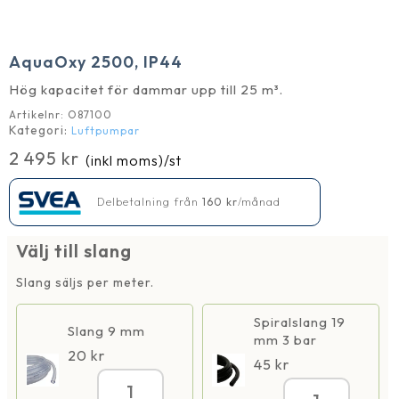
AquaOxy 2500, IP44
Hög kapacitet för dammar upp till 25 m³.
Artikelnr:
O87100
Kategori:
Luftpumpar
2 495
kr
(inkl moms)
/st
Delbetalning från
160
kr
/månad
Välj till slang
Slang säljs per meter.
Spiralslang 19
Slang 9 mm
mm 3 bar
20
kr
45
kr
AquaOxy