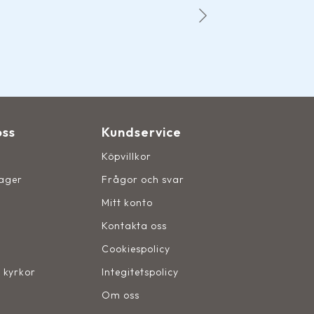
Det märks att de som driver f
oss
Kundservice
Köpvillkor
lager
Frågor och svar
Mitt konto
Kontakta oss
Cookiespolicy
, kyrkor
Integitetspolicy
Om oss