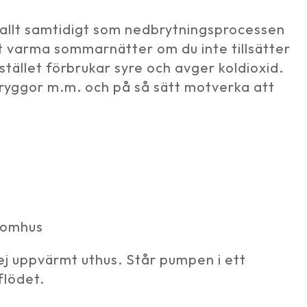
kallt samtidigt som nedbrytningsprocessen
st varma sommarnätter om du inte tillsätter
tället förbrukar syre och avger koldioxid.
bryggor m.m. och på så sätt motverka att
utomhus
t ej uppvärmt uthus. Står pumpen i ett
flödet.