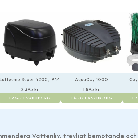
Luftpump Super 4200, IP44
AquaOxy 1000
Oxy
2 395
kr
1 895
kr
LÄGG I VARUKORG
LÄGG I VARUKORG
LÄ
emötande och snabb service. Tack.