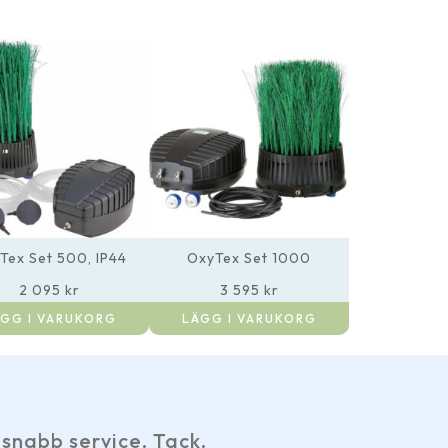
Tex Set 500, IP44
OxyTex Set 1000
2 095
kr
3 595
kr
GG I VARUKORG
LÄGG I VARUKORG
Har gjort ett par beställningar och det
hemsidan, smidiga betalningsalternat