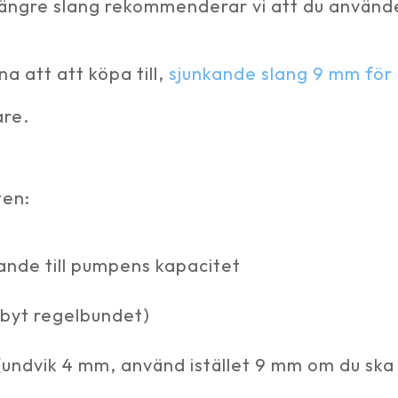
 längre slang rekommenderar vi att du använ
na att att köpa till,
sjunkande slang 9 mm för
are.
ten:
lande till pumpens kapacitet
 byt regelbundet)
n (undvik 4 mm, använd istället 9 mm om du sk