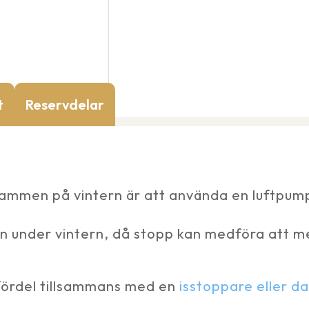
t
Reservdelar
 i dammen på vintern är att använda en luftpu
en under vintern, då stopp kan medföra att me
fördel tillsammans med en
isstoppare eller 