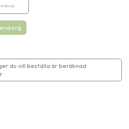
r
/månad
varukorg
ager du vill beställa är beräknad
r