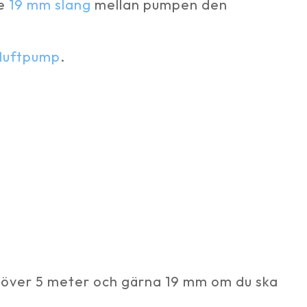
de
19 mm slang
mellan pumpen den
 luftpump
.
a över 5 meter och gärna 19 mm om du ska