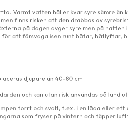
ta. Varmt vatten håller kvar syre sämre än 
mmen finns risken att den drabbas av syrebri
äxterna på dagen avger syre men på natten is
för att försvaga isen runt båtar, båtlyftar, 
 placeras djupare än 40-80 cm
andarden och kan utan risk användas på land 
mpen torrt och svalt, t.ex. i en låda eller et
ngarna som fryser på vintern och täpper luft