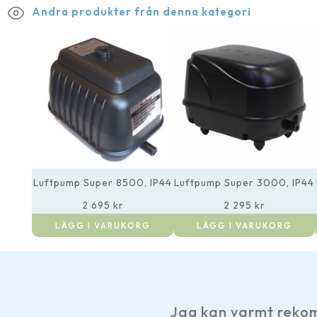
Andra produkter från denna kategori
Luftpump Super 8500, IP44
Luftpump Super 3000, IP44
2 695
kr
2 295
kr
LÄGG I VARUKORG
LÄGG I VARUKORG
an varmt rekommendera Vattenliv, trevligt b