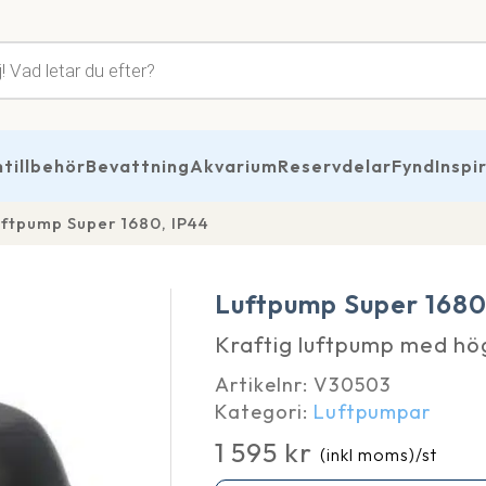
tsökning
illbehör
Bevattning
Akvarium
Reservdelar
Fynd
Inspi
ftpump Super 1680, IP44
Luftpump Super 1680
Kraftig luftpump med hög
Artikelnr:
V30503
Kategori:
Luftpumpar
1 595
kr
(inkl moms)
/st