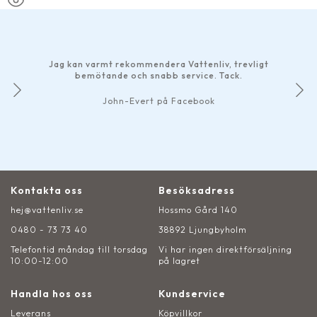
Jag kan varmt rekommendera Vattenliv, trevligt
bemötande och snabb service. Tack.
John-Evert på Facebook
Kontakta oss
Besöksadress
hej@vattenliv.se
Hossmo Gård 140
0480 - 73 73 40
38892 Ljungbyholm
Telefontid måndag till torsdag
Vi har ingen direktförsäljning
10:00-12:00
på lagret
Handla hos oss
Kundservice
Leverans
Köpvillkor