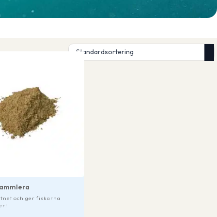
dammlera
ttnet och ger fiskarna
er!