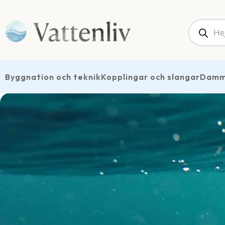
Produk
Byggnation och teknik
Kopplingar och slangar
Dammt