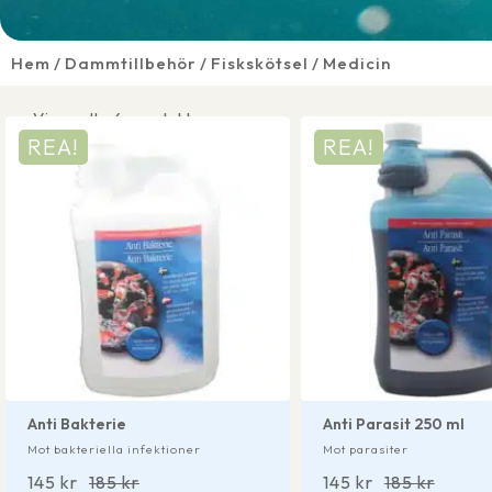
Hem
Dammtillbehör
Fiskskötsel
Medicin
Visar alla 4 produkter
REA!
REA!
Anti Bakterie
Anti Parasit 250 ml
Mot bakteriella infektioner
Mot parasiter
145
kr
185
kr
145
kr
185
kr
Det
Det
Det
Det