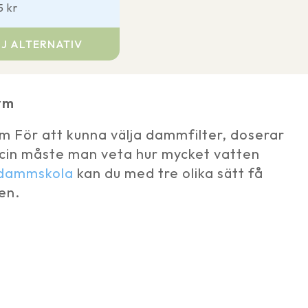
75
kr
J ALTERNATIV
en
ym
r.
 För att kunna välja dammfilter, doserar
icin måste man veta hur mycket vatten
dammskola
kan du med tre olika sätt få
iven
en.
sidan