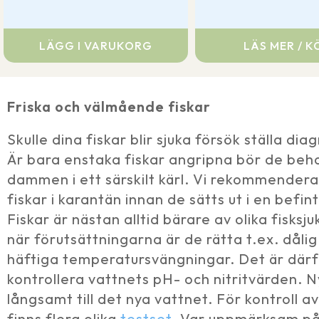
ursprungliga
nuvarande
ursprungliga
nuvarande
priset
priset
priset
priset
var:
är:
var:
är:
LÄGG I VARUKORG
LÄS MER / K
185 kr.
145 kr.
185 kr.
145 kr.
Friska och välmående fiskar
Skulle dina fiskar blir sjuka försök ställa dia
Är bara enstaka fiskar angripna bör de beh
dammen i ett särskilt kärl. Vi rekommenderar
fiskar i karantän innan de sätts ut i en bef
Fiskar är nästan alltid bärare av olika fisks
när förutsättningarna är de rätta t.ex. dålig
häftiga temperatursvängningar. Det är därfö
kontrollera vattnets pH- och nitritvärden. N
långsamt till det nya vattnet. För kontroll a
finns flera olika
testset
. Var uppmärksam på