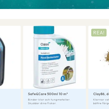
REA!
Safe&Care 500ml 10 m³
Clay86, 
Binder klor och tungmetaller.
Klarnar va
Skyddar dina fiskar.
bättre färg