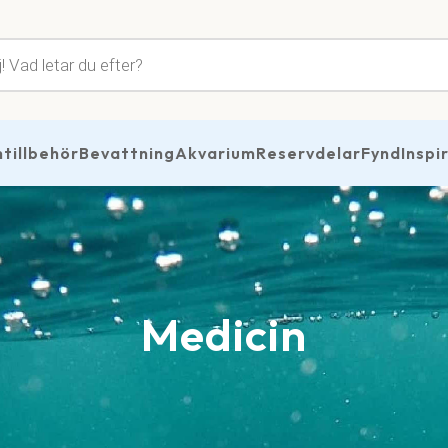
tsökning
illbehör
Bevattning
Akvarium
Reservdelar
Fynd
Inspi
Medicin