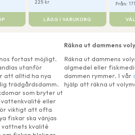
225
kr
1
Från:
Den
ÖP
LÄGG I VARUKORG
VÄL
här
produkt
har
Räkna ut dammens vol
flera
variante
gnos fortast möjligt.
Räkna ut dammens volym
De
andlas utanför
algmedel eller fiskmed
olika
 att alltid ha nya
dammen rymmer. I vår
alternat
intlig trädgårdsdamm.
hjälp att räkna ut volym
kan
jukdomar som bryter ut
väljas
 vattenkvalité eller
på
r viktigt att ofta
produkt
ya fiskar ska vänjas
v vattnets kvalité
 om fisken bleknar,