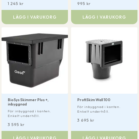
1 245
kr
995
kr
LÄGG I VARUKORG
LÄGG I VARUKORG
BioSys Skimmer Plus +,
ProfiSkim Wall 100
inbyggnad
För inbyggnad i kanten.
För inbyggnad i kanten.
Enkelt underhåll.
Enkelt underhåll.
3 695
kr
3 595
kr
LÄGG I VARUKORG
LÄGG I VARUKORG