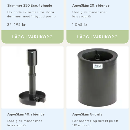
Skimmer 250 Eco, flytande
AquaSkim 20, stående
Flytande skimmer för stora
Stadig skimmer med
dammar med inbyggd pump.
teleskoprör.
24 495
kr
1 045
kr
LÄGG I VARUKORG
LÄGG I VARUKORG
AquaSkim 40, stående
AquaSkim Gravity
Stadig skimmer med
För montering direkt på ett
teleskoprör.
110 mm rör.