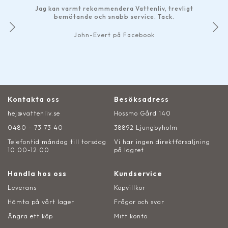
Jag kan varmt rekommendera Vattenliv, trevligt
s
bemötande och snabb service. Tack.
D
John-Evert på Facebook
Kontakta oss
Besöksadress
hej@vattenliv.se
Hossmo Gård 140
0480 - 73 73 40
38892 Ljungbyholm
Telefontid måndag till torsdag
Vi har ingen direktförsäljning
10:00-12:00
på lagret
Handla hos oss
Kundservice
Leverans
Köpvillkor
Hämta på vårt lager
Frågor och svar
Ångra ett köp
Mitt konto