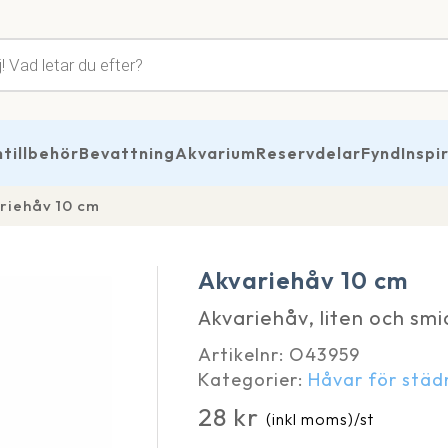
tsökning
illbehör
Bevattning
Akvarium
Reservdelar
Fynd
Inspi
riehåv 10 cm
Akvariehåv 10 cm
Akvariehåv, liten och smi
Artikelnr:
O43959
Kategorier:
Håvar för städ
28
kr
(inkl moms)
/st