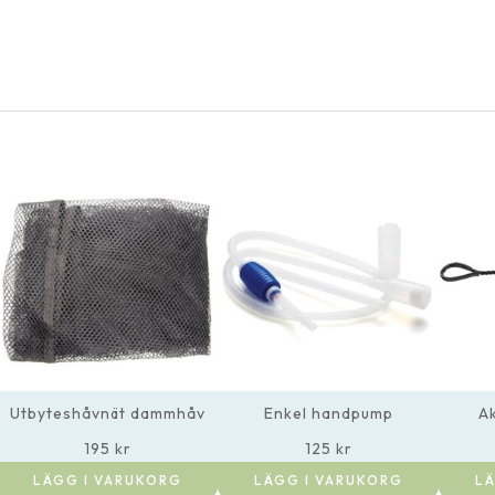
Utbyteshåvnät dammhåv
Enkel handpump
A
195
kr
125
kr
LÄGG I VARUKORG
LÄGG I VARUKORG
LÄ