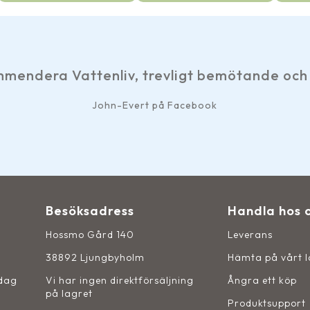
era Vattenliv, trevligt bemötande och snab
John-Evert på Facebook
Besöksadress
Handla hos 
Hossmo Gård 140
Leverans
38892 Ljungbyholm
Hämta på vårt 
sdag
Vi har ingen direktförsäljning
Ångra ett köp
på lagret
Produktsupport