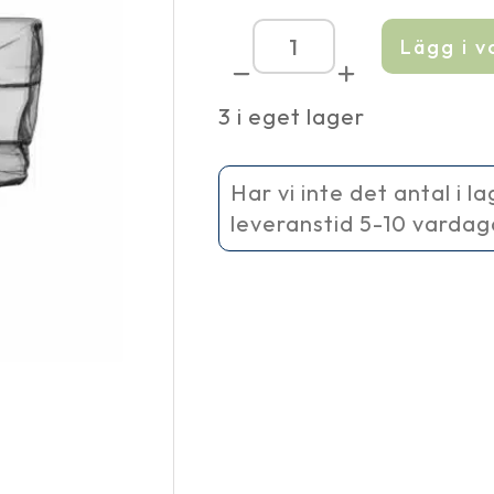
Lägg i 
Akvariehåv
10
cm
3 i eget lager
mängd
Har vi inte det antal i l
leveranstid 5-10 vardag