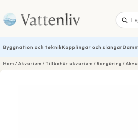
Produk
Byggnation och teknik
Kopplingar och slangar
Dammt
Hem
Akvarium
Tillbehör akvarium
Rengöring
Akva