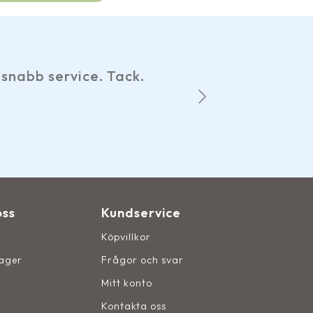
Har gjort ett
b service. Tack.
hemsidan, 
Det 
oss
Kundservice
Köpvillkor
lager
Frågor och svar
Mitt konto
Kontakta oss