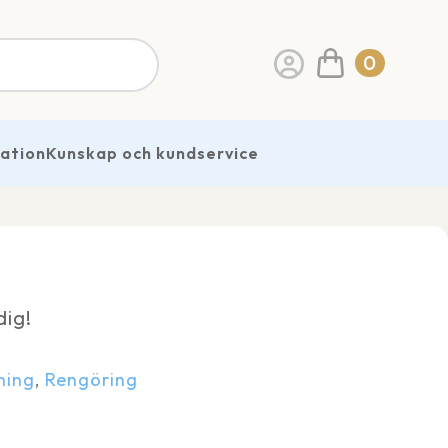
0
ration
Kunskap och kundservice
dig!
ning
,
Rengöring