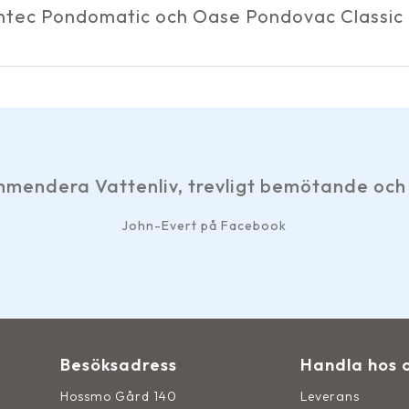
Pontec Pondomatic och Oase Pondovac Classi
mendera Vattenliv, trevligt bemötande och 
John-Evert på Facebook
Besöksadress
Handla hos 
Hossmo Gård 140
Leverans