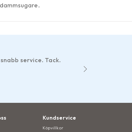
c dammsugare.
Har gjort
snabb service. Tack.
hemsid
oss
Kundservice
Köpvillkor