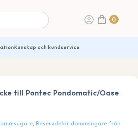
0
ration
Kunskap och kundservice
ycke till Pontec Pondomatic/Oase
 Dammsugare
,
Reservdelar dammsugare från