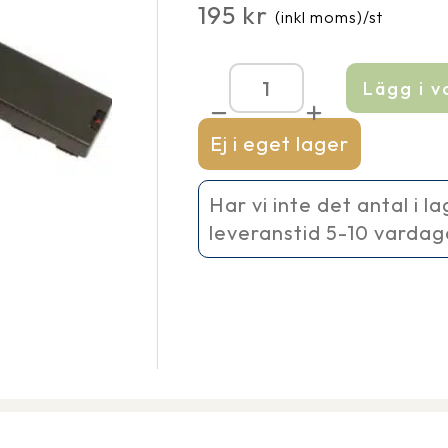
195
kr
(inkl moms)
/st
Lägg i 
Alg-
och
plattmunstycke
Ej i eget lager
till
Pontec
Pondomatic/Oas
Har vi inte det antal i l
Pondovac
leveranstid 5-10 vardag
Classic
mängd