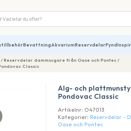
tsökning
illbehör
Bevattning
Akvarium
Reservdelar
Fynd
Inspi
Reservdelar dammsugare från Oase och Pontec
 Pondovac Classic
Alg- och plattmunst
Pondovac Classic
Artikelnr:
O47013
Kategorier:
Reservdelar -
Oase och Pontec