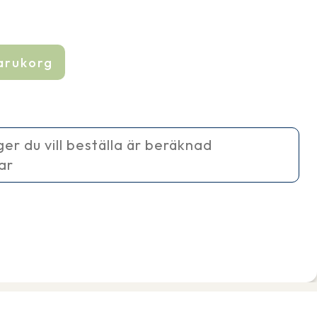
varukorg
e
ager du vill beställa är beräknad
ar