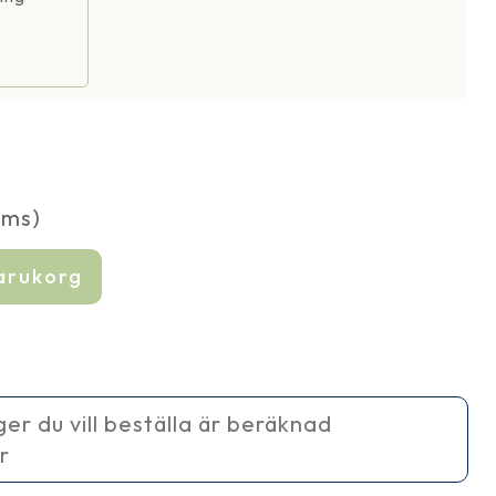
oms)
varukorg
ager du vill beställa är beräknad
r