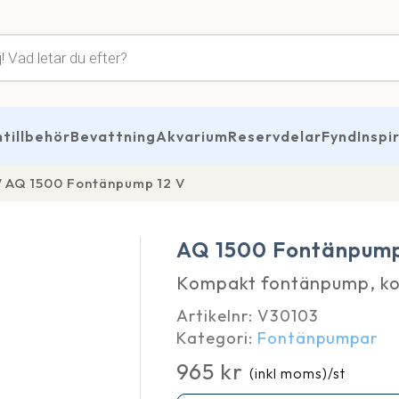
tsökning
illbehör
Bevattning
Akvarium
Reservdelar
Fynd
Inspi
AQ 1500 Fontänpump 12 V
AQ 1500 Fontänpump
Kompakt fontänpump, ko
Artikelnr:
V30103
Kategori:
Fontänpumpar
965
kr
(inkl moms)
/st