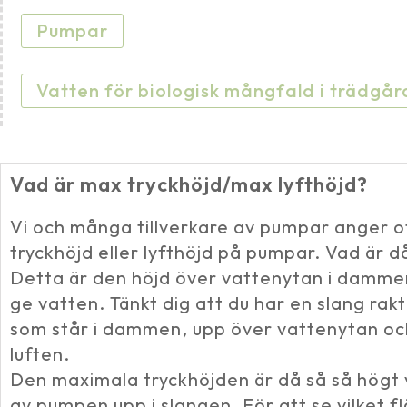
Pumpar
Vatten för biologisk mångfald i trädgå
Vad är max tryckhöjd/max lyfthöjd?
Vi och många tillverkare av pumpar anger 
tryckhöjd eller lyfthöjd på pumpar. Vad är d
Detta är den höjd över vattenytan i damm
ge vatten. Tänkt dig att du har en slang ra
som står i dammen, upp över vattenytan och
luften.
Den maximala tryckhöjden är då så så högt 
av pumpen upp i slangen. För att se vilket 