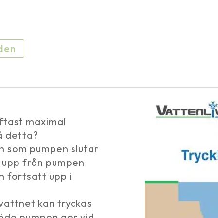
rden
oftast maximal
å detta?
en som pumpen slutar
kt upp från pumpen
 fortsatt upp i
vattnet kan tryckas
flöde pumpen ger vid