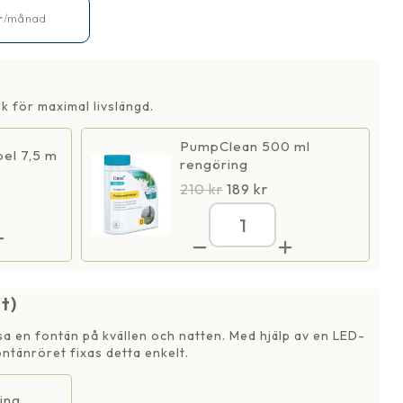
r
/månad
k för maximal livslängd.
PumpClean 500 ml
el 7,5 m
rengöring
210
kr
189
kr
AQ
1500
tänpump
Fontänpump
12
tt)
V
gd
mängd
ysa en fontän på kvällen och natten. Med hjälp av en LED-
ntänröret fixas detta enkelt.
ing