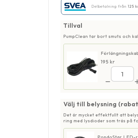
Delbetalning från
125
k
Tillval
PumpClean tar bort smuts och kal
Förlängningskab
195
kr
AQ
1500
Fon
12
V
Välj till belysning (raba
män
Det är mycket effektfullt att bel
ring med lysdioder som träs på fo
PondoStar LED-r