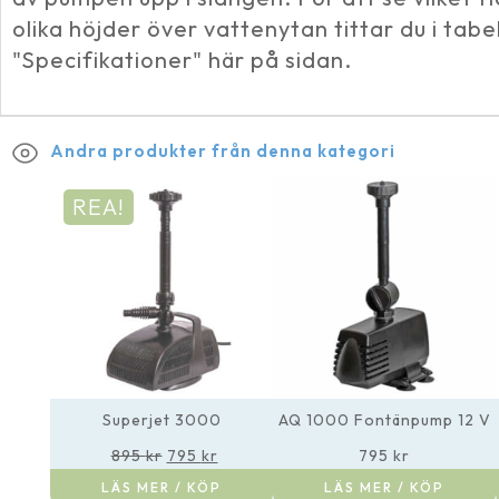
olika höjder över vattenytan tittar du i tabe
"Specifikationer" här på sidan.
Andra produkter från denna kategori
REA!
Superjet 3000
AQ 1000 Fontänpump 12 V
Det
Det
895
kr
795
kr
795
kr
ursprungliga
nuvarande
LÄS MER / KÖP
priset
priset
LÄS MER / KÖP