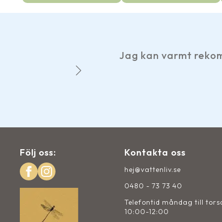
var:
är:
895 kr.
795 kr.
 varmt rekommendera Vattenliv, trevligt be
John-Evert på Facebook
Följ oss:
Kontakta oss
hej@vattenliv.se
0480 - 73 73 40
Telefontid måndag till tor
10:00-12:00