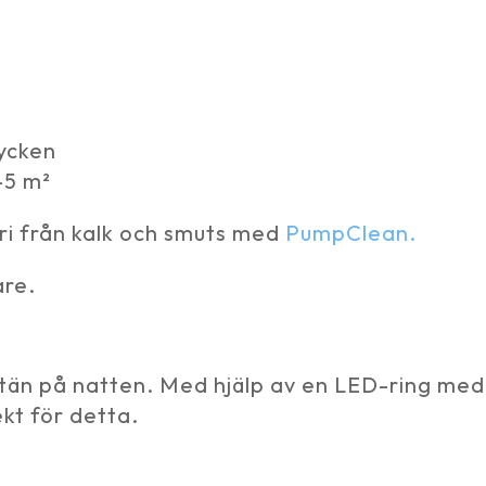
tycken
-5 m²
fri från kalk och smuts med
PumpClean.
are.
ntän på natten. Med hjälp av en LED-ring med
kt för detta.