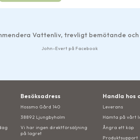
mötande och snabb service. Tack.
Besöksadress
Handla hos 
Hossmo Gård 140
Leverans
38892 Ljungbyholm
Hämta på vårt 
sdag
Vi har ingen direktförsäljning
Ångra ett köp
på lagret
Produktsupport