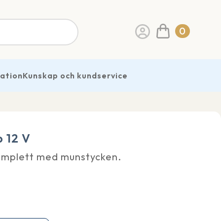
0
ration
Kunskap och kundservice
 12 V
mplett med munstycken.