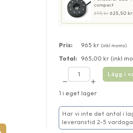
compact
695
kr
625,50
kr
Pris:
965
kr
(inkl moms)
Total:
965,00
kr
(inkl m
Lägg i 
AQ
1500
Fontänpump
1 i eget lager
12
V
mängd
Har vi inte det antal i l
leveranstid 2-5 vardaga
t