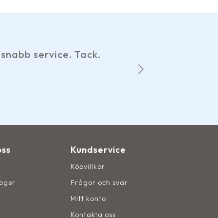
Har gjort ett par beställningar och det h
hemsidan, smidiga betalningsalternati
Det märks att de som driver fö
oss
Kundservice
Köpvillkor
lager
Frågor och svar
Mitt konto
Kontakta oss