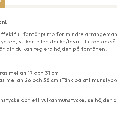
on!
ffektfull fontänpump för mindre arrangemang 
ycken, vulkan eller klocka/lava. Du kan ocks
n gör att du kan reglera höjden på fontänen.
as mellan 17 och 31 cm
s mellan 26 och 38 cm (Tänk på att munstyck
unstycke och ett vulkanmunstycke, se höjder 