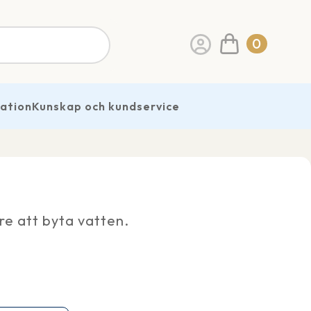
0
ration
Kunskap och kundservice
are att byta vatten.