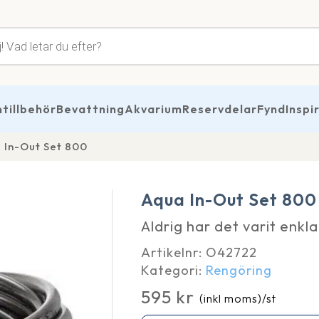
tsökning
illbehör
Bevattning
Akvarium
Reservdelar
Fynd
Inspi
 In-Out Set 800
Aqua In-Out Set 800
Aldrig har det varit enkl
Artikelnr:
O42722
Kategori:
Rengöring
595
kr
(inkl moms)
/st