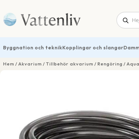
Produk
Byggnation och teknik
Kopplingar och slangar
Dammt
Hem
Akvarium
Tillbehör akvarium
Rengöring
Aqua