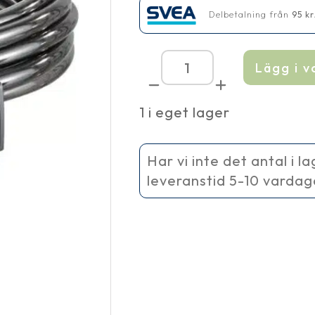
Delbetalning från
95
kr
Lägg i 
Aqua
In-
Out
1 i eget lager
Set
800
mängd
Har vi inte det antal i l
leveranstid 5-10 vardag