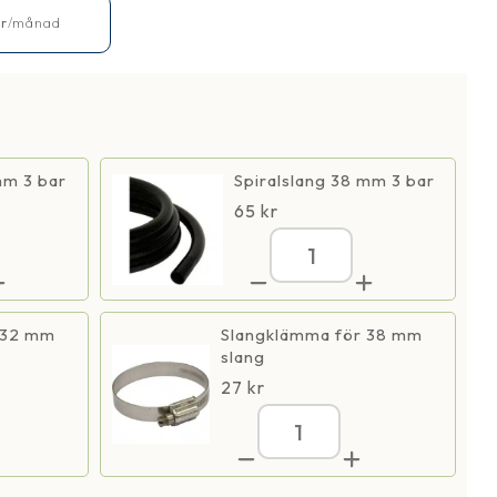
kr
/månad
mm 3 bar
Spiralslang 38 mm 3 bar
65
kr
aMax
AquaMax
Eco
ium
Premium
0
9000
 32 mm
Slangklämma för 38 mm
gd
mängd
slang
27
kr
Max
AquaMax
Eco
ium
Premium