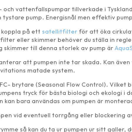
 och vattenfallspumpar tillverkade i Tysklan
tystare pump. Energisnål men effektiv pump 
n koppla på ett
satellitfilter
för att öka cirkul
ilter eller skimmer behöver du ställa in regle
 skimmer till denna storlek av pump är
AquaS
aranterar att pumpen inte tar skada. Kan även
vitations matade system.
- brytare (Seasonal Flow Control). Vilket b
umpens tryck för bästa biologi och ekologi 
ion kan bara användas om pumpen är monterad
n vid eventuell torrgång eller blockering av
mme så kan du ta ur pumpen ur sitt galler, du 