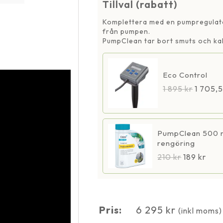
Tillval (rabatt)
9000
mäng
Komplettera med en pumpregulator
från pumpen.
PumpClean tar bort smuts och kal
Eco Control
1 895
kr
1 705,
PumpClean 500 
rengöring
210
kr
189
kr
Pris:
6 295
kr
(inkl moms)