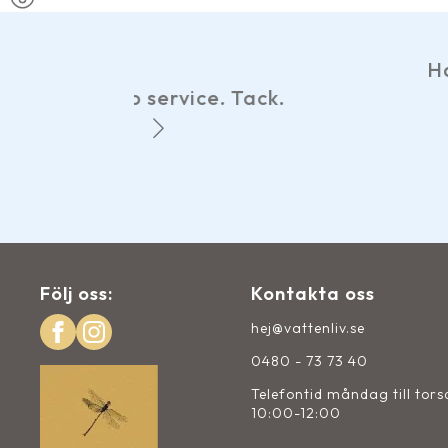
Har gjort ett par best
e. Tack.
hemsidan, smidiga b
Det märks at
Följ oss:
Kontakta oss
hej@vattenliv.se
0480 - 73 73 40
Telefontid måndag till tor
10:00-12:00