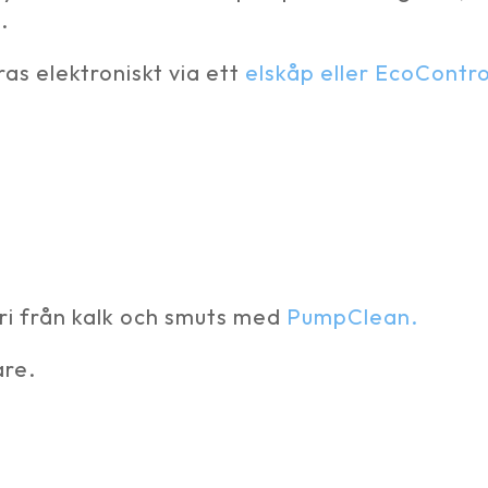
.
s elektroniskt via ett
elskåp eller EcoContro
fri från kalk och smuts med
PumpClean.
are.