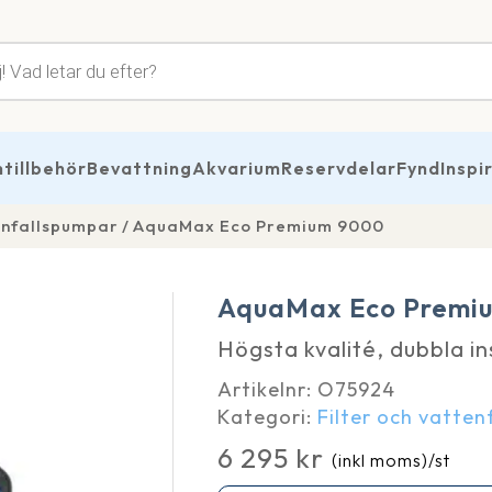
tsökning
illbehör
Bevattning
Akvarium
Reservdelar
Fynd
Inspi
tenfallspumpar
AquaMax Eco Premium 9000
AquaMax Eco Premi
Högsta kvalité, dubbla ins
Artikelnr:
O75924
Kategori:
Filter och vatte
6 295
kr
(inkl moms)
/st