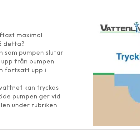
oftast maximal
å detta?
en som pumpen slutar
kt upp från pumpen
 fortsatt upp i
vattnet kan tryckas
flöde pumpen ger vid
llen under rubriken