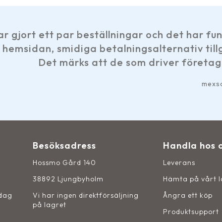
ällningar och det har fungerat hur bra som h
etalningsalternativ tillgängliga och levera
t de som driver företaget är engagerade. B
mexsan11 på Google
Besöksadress
Handla hos 
Hossmo Gård 140
Leverans
38892 Ljungbyholm
Hämta på vårt 
sdag
Vi har ingen direktförsäljning
Ångra ett köp
på lagret
Produktsupport