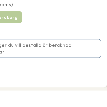
 moms)
varukorg
ager du vill beställa är beräknad
ar