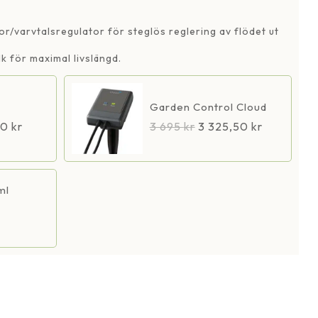
9000
d
mängd
/varvtalsregulator för steglös reglering av flödet ut
k för maximal livslängd.
Garden Control Cloud
50
kr
3 695
kr
3 325,50
kr
ml