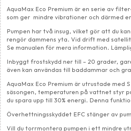
AquaMax Eco Premium är en serie av filter-
som ger mindre vibrationer och därmed en 
Pumpen har två insug, vilket gör att du ka
rengör dammens yta. Vid drift med satellitf
Se manualen för mera information. Lämplig
Inbyggt frostskydd ner till – 20 grader, g
även kan användas till baddammar och gra
AquaMax Eco Premium är utrustade med SFC
säsongen, temperaturen på vattnet styr p
du spara upp till 30% energi. Denna funkt
Överhettningsskyddet EFC stänger av pumpe
Vill du torrmontera pumpen i ett mindre utry