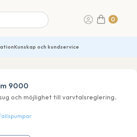
0
ration
Kunskap och kundservice
um 9000
ug och möjlighet till varvtalsreglering.
nfallspumpar