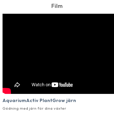
Film
AquariumActiv PlantGrow järn
Gödning med järn för dina växter