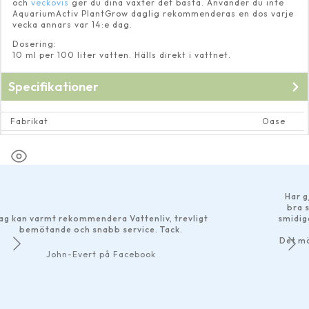
och
veckovis
ger du dina växter det bästa. Använder du inte
AquariumActiv PlantGrow daglig rekommenderas en dos varje
vecka annars var 14:e dag.
Dosering:
10 ml per 100 liter vatten. Hälls direkt i vattnet.
Specifikationer
Fabrikat
Oase
Kan användas med saltvatten
Nej
Har gjort ett
bra som hels
armt rekommendera Vattenliv, trevligt
smidiga betalni
ötande och snabb service. Tack.
Det märks att 
John-Evert på Facebook