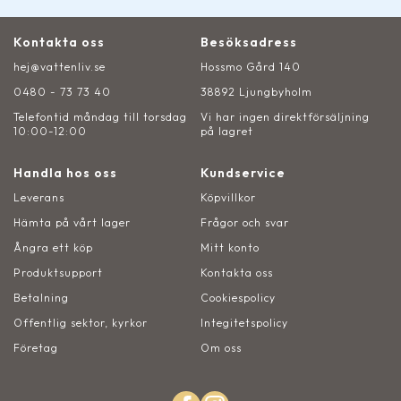
Kontakta oss
Besöksadress
hej@vattenliv.se
Hossmo Gård 140
0480 - 73 73 40
38892 Ljungbyholm
Telefontid måndag till torsdag
Vi har ingen direktförsäljning
10:00-12:00
på lagret
Handla hos oss
Kundservice
Leverans
Köpvillkor
Hämta på vårt lager
Frågor och svar
Ångra ett köp
Mitt konto
Produktsupport
Kontakta oss
Betalning
Cookiespolicy
Offentlig sektor, kyrkor
Integitetspolicy
Företag
Om oss