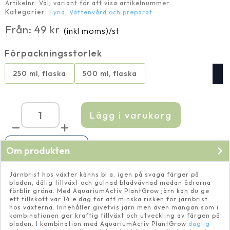
Artikelnr:
Välj variant för att visa artikelnummer
Kategorier:
,
Fynd
Vattenvård och preparat
Från:
49
kr
(inkl moms)
/st
Förpackningsstorlek
250 ml, flaska
500 ml, flaska
Lägg i varukorg
AquariumActiv
PlantGrow
järn
mängd
Produkten har utgått
Om produkten
Järnbrist hos växter känns bl.a. igen på svaga färger på
bladen, dålig tillväxt och gulnad bladvävnad medan ådrorna
förblir gröna. Med AquariumActiv PlantGrow järn kan du ge
ett tillskott var 14:e dag för att minska risken för järnbrist
hos växterna. Innehåller givetvis järn men även mangan som i
kombinationen ger kraftig tillväxt och utveckling av färgen på
bladen. I kombination med AquariumActiv PlantGrow
daglig