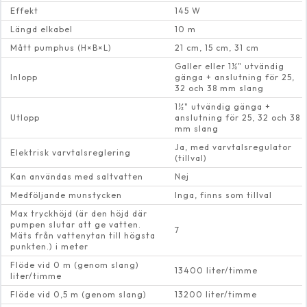
Effekt
145 W
Längd elkabel
10 m
Mått pumphus (H×B×L)
21 cm, 15 cm, 31 cm
Galler eller 1½" utvändig
Inlopp
gänga + anslutning för 25,
32 och 38 mm slang
1½" utvändig gänga +
Utlopp
anslutning för 25, 32 och 38
mm slang
Ja, med varvtalsregulator
Elektrisk varvtalsreglering
(tillval)
Kan användas med saltvatten
Nej
Medföljande munstycken
Inga, finns som tillval
Max tryckhöjd (är den höjd där
pumpen slutar att ge vatten.
7
Mäts från vattenytan till högsta
punkten.) i meter
Flöde vid 0 m (genom slang)
13400 liter/timme
liter/timme
Flöde vid 0,5 m (genom slang)
13200 liter/timme