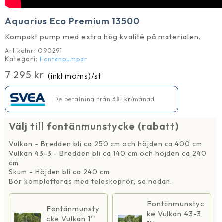
Aquarius Eco Premium 13500
Kompakt pump med extra hög kvalité på materialen.
Artikelnr:
O90291
Kategori:
Fontänpumpar
7 295
kr
(inkl moms)
/st
Delbetalning från
381
kr
/månad
Välj till fontänmunstycke (rabatt)
Vulkan - Bredden bli ca 250 cm och höjden ca 400 cm
Vulkan 43-3 - Bredden bli ca 140 cm och höjden ca 240
cm
Skum - Höjden bli ca 240 cm
Bör kompletteras med teleskoprör, se nedan.
Fontänmunstyc
Fontänmunsty
ke Vulkan 43-3,
cke Vulkan 1''