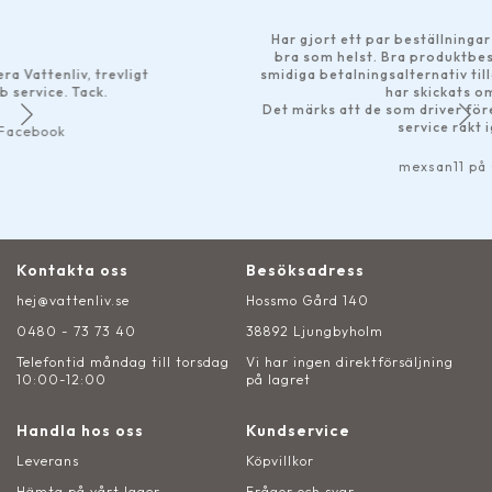
Har gjort ett par beställningar och det har fung
bra som helst. Bra produktbeskrivningar på he
ligt
smidiga betalningsalternativ tillgängliga och lev
har skickats omgående.
Det märks att de som driver företaget är engage
service rakt igenom!
mexsan11 på Google
Kontakta oss
Besöksadress
hej@vattenliv.se
Hossmo Gård 140
0480 - 73 73 40
38892 Ljungbyholm
Telefontid måndag till torsdag
Vi har ingen direktförsäljning
10:00-12:00
på lagret
Handla hos oss
Kundservice
Leverans
Köpvillkor
Hämta på vårt lager
Frågor och svar