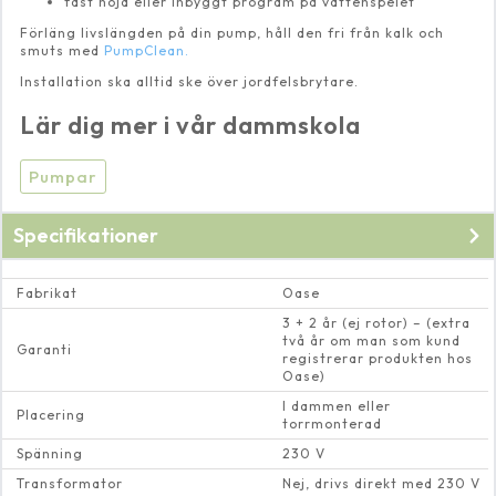
fast höjd eller inbyggt program på vattenspelet
Förläng livslängden på din pump, håll den fri från kalk och
smuts med
PumpClean.
Installation ska alltid ske över jordfelsbrytare.
Lär dig mer i vår dammskola
Pumpar
Specifikationer
Fabrikat
Oase
3 + 2 år (ej rotor) – (extra
två år om man som kund
Garanti
registrerar produkten hos
Oase)
I dammen eller
Placering
torrmonterad
Spänning
230 V
Transformator
Nej, drivs direkt med 230 V