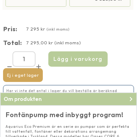
Pris:
7 295
kr
(inkl moms)
Total:
7 295,00
kr
(inkl moms)
Lägg i varukorg
Aquarius
Eco
Premium
13500
Ej i eget lager
mängd
Har vi inte det antal i lager du vill beställa är beräknad
leveranstid 5-10 vardagar
Om produkten
Fontänpump med inbyggt program!
Aquarius Eco Premium är en serie av pumpar som är perfekta
till vattenfall, fontäner eller dekorations arrangemang
tillverkade i Tyskland. Dessa modeller har Oases CORE 6