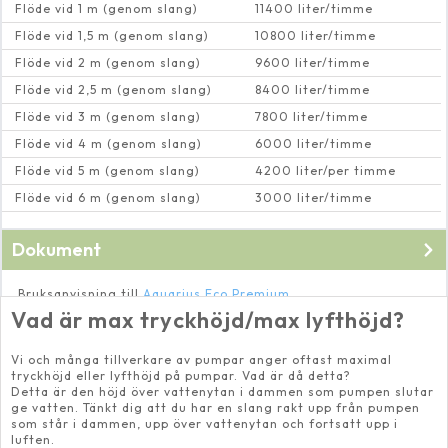
Flöde vid 1 m (genom slang)
11400 liter/timme
Flöde vid 1,5 m (genom slang)
10800 liter/timme
Flöde vid 2 m (genom slang)
9600 liter/timme
Flöde vid 2,5 m (genom slang)
8400 liter/timme
Flöde vid 3 m (genom slang)
7800 liter/timme
Flöde vid 4 m (genom slang)
6000 liter/timme
Flöde vid 5 m (genom slang)
4200 liter/per timme
Flöde vid 6 m (genom slang)
3000 liter/timme
Dokument
Bruksanvisning till
Aquarius Eco Premium
4500/6500/9500/13500/16500
Vad är max tryckhöjd/max lyfthöjd?
Vi och många tillverkare av pumpar anger oftast maximal
tryckhöjd eller lyfthöjd på pumpar. Vad är då detta?
Detta är den höjd över vattenytan i dammen som pumpen slutar
ge vatten. Tänkt dig att du har en slang rakt upp från pumpen
som står i dammen, upp över vattenytan och fortsatt upp i
luften.