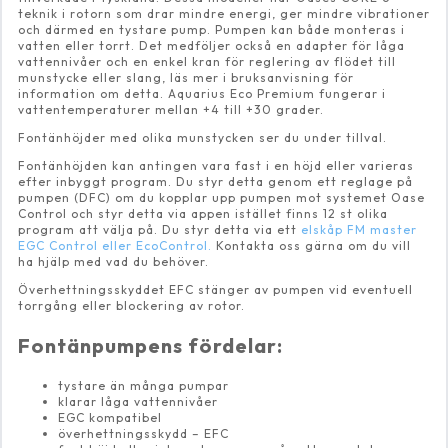
teknik i rotorn som drar mindre energi, ger mindre vibrationer
och därmed en tystare pump. Pumpen kan både monteras i
vatten eller torrt. Det medföljer också en adapter för låga
vattennivåer och en enkel kran för reglering av flödet till
munstycke eller slang, läs mer i bruksanvisning för
information om detta. Aquarius Eco Premium fungerar i
vattentemperaturer mellan +4 till +30 grader.
Fontänhöjder med olika munstycken ser du under tillval.
Fontänhöjden kan antingen vara fast i en höjd eller varieras
efter inbyggt program. Du styr detta genom ett reglage på
pumpen (DFC) om du kopplar upp pumpen mot systemet Oase
Control och styr detta via appen istället finns 12 st olika
program att välja på. Du styr detta via ett
elskåp FM master
EGC Control eller EcoControl.
Kontakta oss gärna om du vill
ha hjälp med vad du behöver.
Överhettningsskyddet EFC stänger av pumpen vid eventuell
torrgång eller blockering av rotor.
Fontänpumpens fördelar:
tystare än många pumpar
klarar låga vattennivåer
EGC kompatibel
överhettningsskydd – EFC