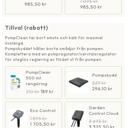
1 095
kr
985,50
kr
985,50
kr
Tillval (rabatt)
PumpClean tar bort smuts och kalk för maximal
livslängd.
Pumpskyddet håller borta smådjur från pumpen.
Komplettera med en pumpregulator/varvtalsregulator
för steglös reglering av flödet ut från pumpen.
PumpClean
Pumpskydd
500 ml
329
kr
rengöring
296,10
kr
210
kr
189
kr
Garden
Eco Control
Control Cloud
1 895
kr
3 695
kr
1 705,50
kr
3 325,50
kr