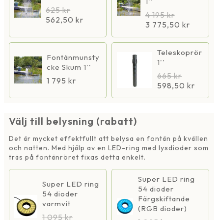
1''
625
kr
4 195
kr
562,50
kr
3 775,50
kr
Teleskoprör
Fontänmunsty
1''
cke Skum 1''
665
kr
1 795
kr
598,50
kr
Välj till belysning (rabatt)
Det är mycket effektfullt att belysa en fontän på kvällen
och natten. Med hjälp av en LED-ring med lysdioder som
träs på fontänröret fixas detta enkelt.
Super LED ring
Super LED ring
54 dioder
54 dioder
Färgskiftande
varmvit
(RGB dioder)
1 095
kr