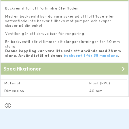
Backventil för att förhindra återflöden.
Med en backventil kan du vara säker på att luftflöde eller
vattenflöde inte backar tillbaka mot pumpen och skapar
skador på din enhet.
Ventilen går att skruva isär för rengöring.
En backventil där vi limmar dit slanganslutningar för 40 mm
slang.
Denna koppling kan vara lite svår att använda med 38 mm
slang. Använd istället denna
backventil för 38 mm slang
.
Specifikationer
Material
Plast (PVC)
Dimension
40 mm
Max vattentemperatur
40 Cº