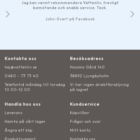
Jag kan varmt rekommendera Vattenliv, trevligt
bemötande och snabb service. Tack.
John-Evert på Facebook
Kontakta oss
Besöksadress
hej@vattenliv.se
Hossmo Gård 140
0480 - 73 73 40
38892 Ljungbyholm
Telefontid måndag till torsdag
Vi har ingen direktförsäljning
10:00-12:00
på lagret
Handla hos oss
Kundservice
Leverans
Köpvillkor
Hämta på vårt lager
Frågor och svar
Ångra ett köp
Mitt konto
Produktsupport
Kontakta oss