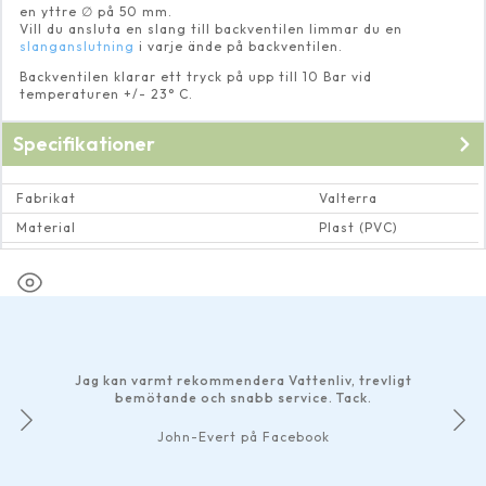
en yttre ∅ på 50 mm.
Vill du ansluta en slang till backventilen limmar du en
slanganslutning
i varje ände på backventilen.
Backventilen klarar ett tryck på upp till 10 Bar vid
temperaturen +/- 23° C.
Specifikationer
Fabrikat
Valterra
Material
Plast (PVC)
Dimension rör och rörkopplingar
Invändig ∅ 50 mm
Jag kan varmt rekommendera Vattenliv, trevligt
bemötande och snabb service. Tack.
John-Evert på Facebook