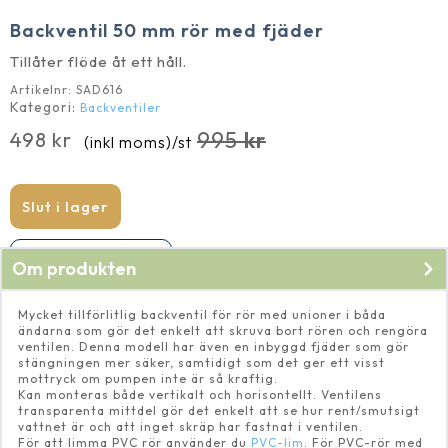
Backventil 50 mm rör med fjäder
Tillåter flöde åt ett håll.
Artikelnr:
SAD616
Kategori:
Backventiler
995
kr
498
kr
(inkl moms)
/st
Det
Det
ursprungliga
nuvarande
priset
priset
Slut i lager
var:
är:
995 kr.
498 kr.
Produkten har utgått
Om produkten
Mycket tillförlitlig backventil för rör med unioner i båda
ändarna som gör det enkelt att skruva bort rören och rengöra
ventilen. Denna modell har även en inbyggd fjäder som gör
stängningen mer säker, samtidigt som det ger ett visst
mottryck om pumpen inte är så kraftig.
Kan monteras både vertikalt och horisontellt. Ventilens
transparenta mittdel gör det enkelt att se hur rent/smutsigt
vattnet är och att inget skräp har fastnat i ventilen.
För att limma PVC rör använder du
PVC-lim
. För PVC-rör med