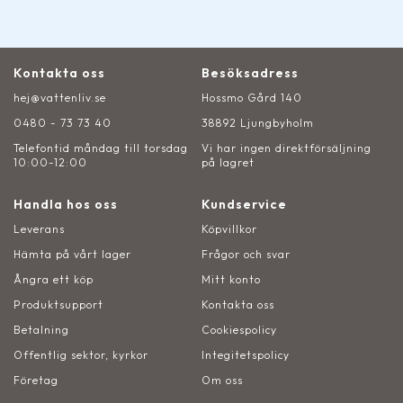
Kontakta oss
Besöksadress
hej@vattenliv.se
Hossmo Gård 140
0480 - 73 73 40
38892 Ljungbyholm
Telefontid måndag till torsdag
Vi har ingen direktförsäljning
10:00-12:00
på lagret
Handla hos oss
Kundservice
Leverans
Köpvillkor
Hämta på vårt lager
Frågor och svar
Ångra ett köp
Mitt konto
Produktsupport
Kontakta oss
Betalning
Cookiespolicy
Offentlig sektor, kyrkor
Integitetspolicy
Företag
Om oss