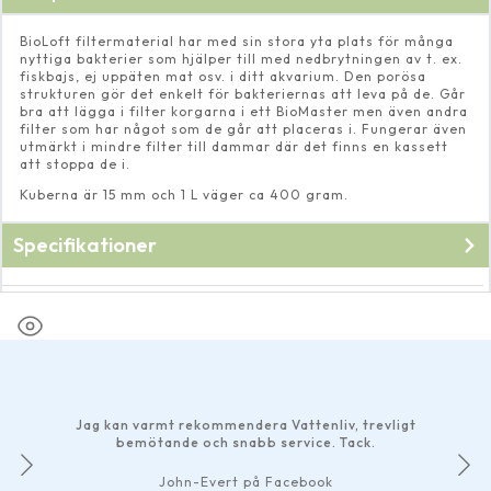
BioLoft filtermaterial har med sin stora yta plats för många
nyttiga bakterier som hjälper till med nedbrytningen av t. ex.
fiskbajs, ej uppäten mat osv. i ditt akvarium. Den porösa
strukturen gör det enkelt för bakteriernas att leva på de. Går
bra att lägga i filter korgarna i ett BioMaster men även andra
filter som har något som de går att placeras i. Fungerar även
utmärkt i mindre filter till dammar där det finns en kassett
att stoppa de i.
Kuberna är 15 mm och 1 L väger ca 400 gram.
Specifikationer
Fabrikat
Oase
Jag kan varmt rekommendera Vattenliv, trevligt
bemötande och snabb service. Tack.
John-Evert på Facebook