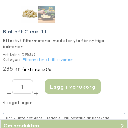
BioLoft Cube, 1 L
Effektivt filtermaterial med stor yta för nyttiga
bakterier
Artikelnr:
O95356
Kategori:
Filtermaterial till akvarium
235
kr
(inkl moms)
/st
Lägg i varukorg
BioLoft
Cube,
1
L
4 i eget lager
mängd
Har vi inte det antal i lager du vill beställa är beräknad
leveranstid 5-10 vardagar
Om produkten