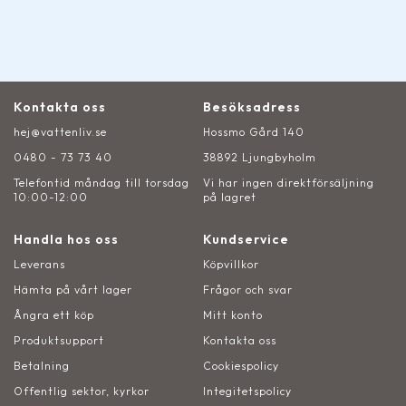
Kontakta oss
Besöksadress
hej@vattenliv.se
Hossmo Gård 140
0480 - 73 73 40
38892 Ljungbyholm
Telefontid måndag till torsdag
Vi har ingen direktförsäljning
10:00-12:00
på lagret
Handla hos oss
Kundservice
Leverans
Köpvillkor
Hämta på vårt lager
Frågor och svar
Ångra ett köp
Mitt konto
Produktsupport
Kontakta oss
Betalning
Cookiespolicy
Offentlig sektor, kyrkor
Integitetspolicy