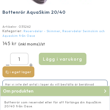
Bottenrör AquaSkim 20/40
Artikelnr:
O35262
Kategorier:
,
Reservdelar - Skimmer
Reservdelar Swimskim och
Aquaskim från Oase
145
kr
(inkl moms)
/st
Lägg i varukorg
Bottenrör
AquaSkim
20/40
mängd
Ej i eget lager
Har vi inte det antal i lager du vill beställa är beräknad
leveranstid 5-10 vardagar
Om produkten
Bottenrör som reservdel eller för att förlänga din AquaSkim
20/40 från Oase.