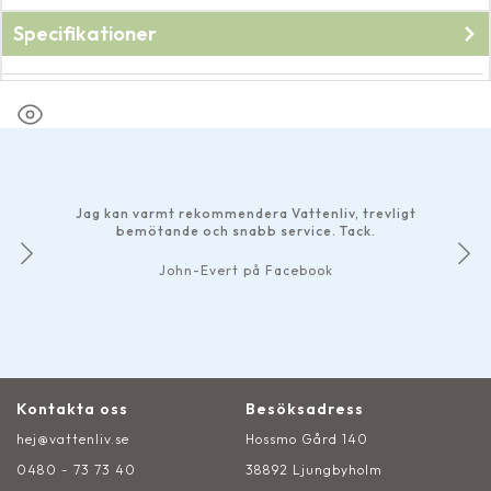
Specifikationer
Fabrikat
Oase
Jag kan varmt rekommendera Vattenliv, trevligt
bemötande och snabb service. Tack.
John-Evert på Facebook
Kontakta oss
Besöksadress
hej@vattenliv.se
Hossmo Gård 140
0480 - 73 73 40
38892 Ljungbyholm