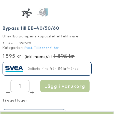
Bypass till EB-40/50/60
Utnyttja pumpens kapacitet effektivare.
Artikelnr:
SSK529
Kategorier:
,
Fynd
Tillbehör filter
1 895
kr
1 595
kr
(inkl moms)
/st
Det
Det
ursprungliga
nuvarande
Delbetalning från
119
kr
/månad
priset
priset
var:
är:
1 895 kr.
1 595 kr.
Lägg i varukorg
Bypass
till
EB-
40/50/60
1 i eget lager
mängd
Finns endast i ett begränsat antal