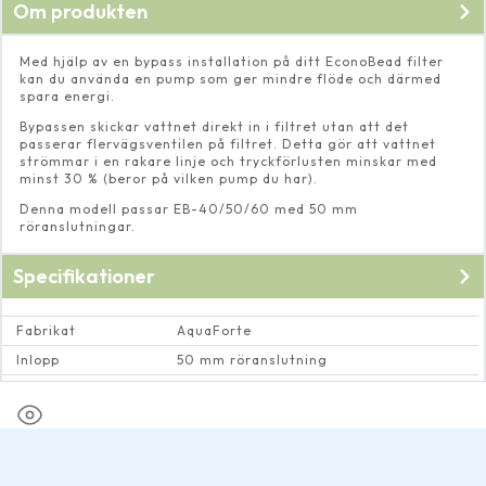
Om produkten
Med hjälp av en bypass installation på ditt EconoBead filter
kan du använda en pump som ger mindre flöde och därmed
spara energi.
Bypassen skickar vattnet direkt in i filtret utan att det
passerar flervägsventilen på filtret. Detta gör att vattnet
strömmar i en rakare linje och tryckförlusten minskar med
minst 30 % (beror på vilken pump du har).
Denna modell passar EB-40/50/60 med 50 mm
röranslutningar.
Specifikationer
Fabrikat
AquaForte
Inlopp
50 mm röranslutning
Utlopp
50 mm röranslutning