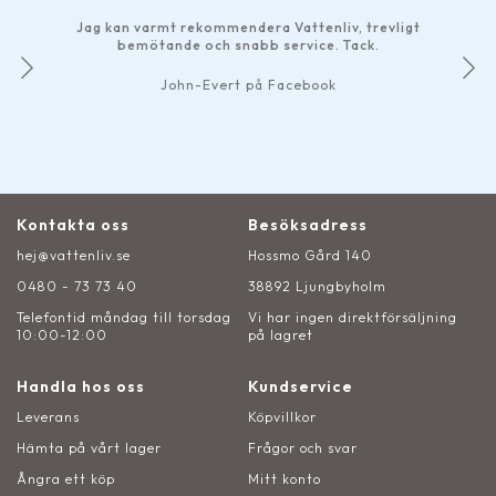
Jag kan varmt rekommendera Vattenliv, trevligt
bemötande och snabb service. Tack.
John-Evert på Facebook
Kontakta oss
Besöksadress
hej@vattenliv.se
Hossmo Gård 140
0480 - 73 73 40
38892 Ljungbyholm
Telefontid måndag till torsdag
Vi har ingen direktförsäljning
10:00-12:00
på lagret
Handla hos oss
Kundservice
Leverans
Köpvillkor
Hämta på vårt lager
Frågor och svar
Ångra ett köp
Mitt konto