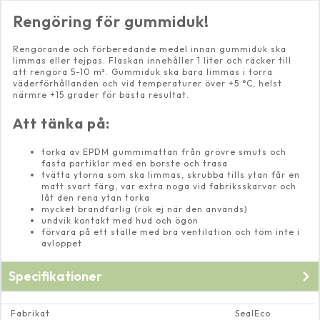
Rengöring för gummiduk!
Rengörande och förberedande medel innan gummiduk ska
limmas eller tejpas. Flaskan innehåller 1 liter och räcker till
att rengöra 5-10 m². Gummiduk ska bara limmas i torra
väderförhållanden och vid temperaturer över +5 °C, helst
närmre +15 grader för bästa resultat.
Att tänka på:
torka av EPDM gummimattan från grövre smuts och
fasta partiklar med en borste och trasa
tvätta ytorna som ska limmas, skrubba tills ytan får en
matt svart färg, var extra noga vid fabriksskarvar och
låt den rena ytan torka
mycket brandfarlig (rök ej när den används)
undvik kontakt med hud och ögon
förvara på ett ställe med bra ventilation och töm inte i
avloppet
Specifikationer
Fabrikat
SealEco