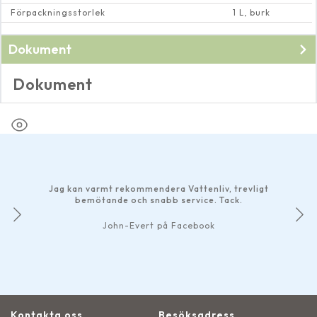
Förpackningsstorlek
1 L, burk
Dokument
Dokument
Tekniskt datablad rengöringsvätska
Jag kan varmt rekommendera Vattenliv, trevligt
bemötande och snabb service. Tack.
John-Evert på Facebook
Kontakta oss
Besöksadress