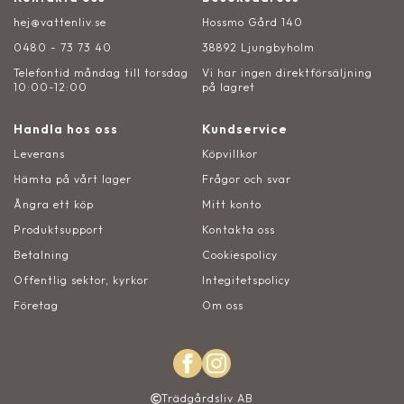
hej@vattenliv.se
Hossmo Gård 140
0480 - 73 73 40
38892 Ljungbyholm
Telefontid måndag till torsdag
Vi har ingen direktförsäljning
10:00-12:00
på lagret
Handla hos oss
Kundservice
Leverans
Köpvillkor
Hämta på vårt lager
Frågor och svar
Ångra ett köp
Mitt konto
Produktsupport
Kontakta oss
Betalning
Cookiespolicy
Offentlig sektor, kyrkor
Integitetspolicy
Företag
Om oss
Trädgårdsliv AB