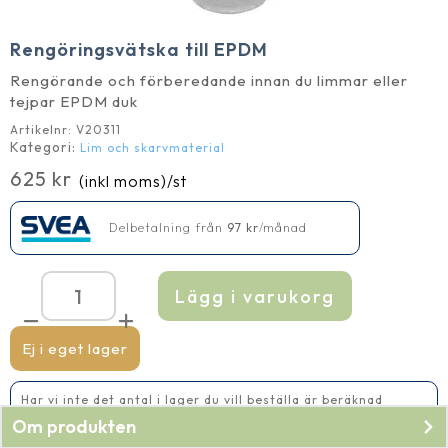
Rengöringsvätska till EPDM
Rengörande och förberedande innan du limmar eller
tejpar EPDM duk
Artikelnr:
V20311
Kategori:
Lim och skarvmaterial
625
kr
(inkl moms)
/st
Delbetalning från
97
kr
/månad
Lägg i varukorg
Rengöringsvätska
till
EPDM
mängd
Ej i eget lager
Har vi inte det antal i lager du vill beställa är beräknad
leveranstid 2-5 vardagar
Om produkten