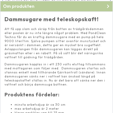
leveranstid 2-5 vardagar
Om produkten
Dammsugare med teleskopskaft!
Att få upp slam och skräp från botten av trädgårdsdammen
eller poolen är nu inte längre något problem. Med PondClean
Techno får du en kraftig dammsugare med en pump på hela
9000 liter/tim. Själva pumpen sitter ovanför munstycket och
är nersänkt i dammen, detta ger en mycket bra sugeffekt.
Avloppsslangen från dammsugaren kan läggas direkt på
gräsmattan eller i en rabatt. På så sätt blir det näringsrika
vattnet till gödning för trädgården.
Dammsugaren kopplas in i ett 230 volts eluttag tillsammans
med mottagaren som följer med. Dammsugaren startas och
stannas enkelt med tillhörande fjärrkontroll (sändare). Innan
dammsugaren sänks ner i vattnet kan önskad längd på
teleskopskaftet ställas in. Nu är det bara att sänka ner den i
vattnet och börja dammsuga bottnen.
Produktens fördelar:
minsta arbetsdjup är ca 30 cm
max arbetsdjup är 2 meter
klarar partiklar upp till 25 mm