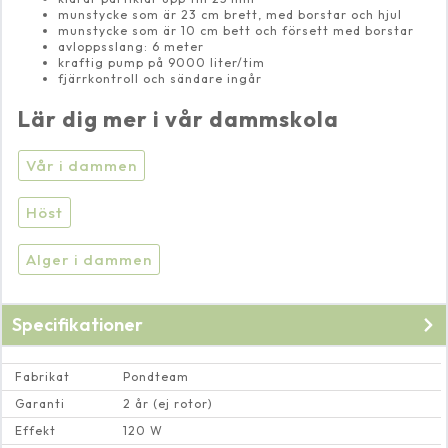
munstycke som är 23 cm brett, med borstar och hjul
munstycke som är 10 cm bett och försett med borstar
avloppsslang: 6 meter
kraftig pump på 9000 liter/tim
fjärrkontroll och sändare ingår
Lär dig mer i vår dammskola
Vår i dammen
Höst
Alger i dammen
Specifikationer
Fabrikat
Pondteam
Garanti
2 år (ej rotor)
Effekt
120 W