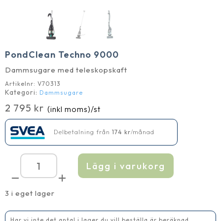
PondClean Techno 9000
Dammsugare med teleskopskaft
Artikelnr:
V70313
Kategori:
Dammsugare
2 795
kr
(inkl moms)
/st
Delbetalning från
174
kr
/månad
Lägg i varukorg
PondClean
Techno
9000
mängd
3 i eget lager
Har vi inte det antal i lager du vill beställa är beräknad