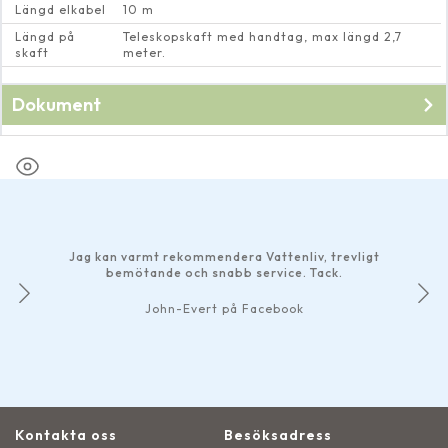
Längd elkabel
10 m
Längd på
Teleskopskaft med handtag, max längd 2,7
skaft
meter.
Dokument
Bruksanvisning till
PondClean Techno 9000
Jag kan varmt rekommendera Vattenliv, trevligt
bemötande och snabb service. Tack.
John-Evert på Facebook
Kontakta oss
Besöksadress