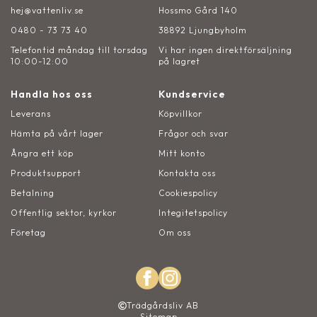
hej@vattenliv.se
Hossmo Gård 140
0480 - 73 73 40
38892 Ljungbyholm
Telefontid måndag till torsdag
Vi har ingen direktförsäljning
10:00-12:00
på lagret
Handla hos oss
Kundservice
Leverans
Köpvillkor
Hämta på vårt lager
Frågor och svar
Ångra ett köp
Mitt konto
Produktsupport
Kontakta oss
Betalning
Cookiespolicy
Offentlig sektor, kyrkor
Integitetspolicy
Företag
Om oss
Trädgårdsliv AB
Sitemap