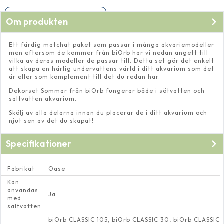
Finns endast i ett exemplar
Om produkten
Ett färdig matchat paket som passar i många akvariemodeller
men eftersom de kommer från biOrb har vi nedan angett till
vilka av deras modeller de passar till. Detta set gör det enkelt
att skapa en härlig undervattens värld i ditt akvarium som det
är eller som komplement till det du redan har.
Dekorset Sommar från biOrb fungerar både i sötvatten och
saltvatten akvarium.
Skölj av alla delarna innan du placerar de i ditt akvarium och
njut sen av det du skapat!
Specifikationer
Fabrikat
Oase
Kan
användas
Ja
med
saltvatten
biOrb CLASSIC 105, biOrb CLASSIC 30, biOrb CLASSIC