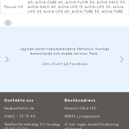
60, biOrb CUBE 60, biOrb FLOW 30, biOrb HALO 30,
Passar till
biOrb HALO 60, biOrb LIFE 15, biOrb LIFE 30, biOrb
LIFE 45, biOrb LIFE 60, biOrb TUBE 30, biOrb TUBE
35
Jag kan varmt rekommendera Vattenliv, trevligt
bemötande och snabb service. Tack.
John-Evert på Facebook
Kontakta oss
Besöksadress
hej@vattenliv.se
Hossmo Gård 140
0480 - 73 73 40
38892 Ljungbyholm
Telefontid måndag till torsdag
Vi har ingen direktförsäljning
10:00-12:00
på lagret