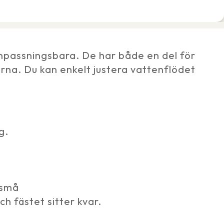
anpassningsbara. De har både en del för
arna. Du kan enkelt justera vattenflödet
g.
 små
h fästet sitter kvar.