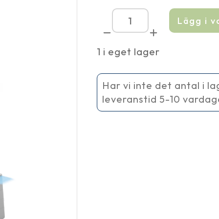
Lägg i 
EcoFlow
100
mängd
1 i eget lager
Har vi inte det antal i l
leveranstid 5-10 vardag