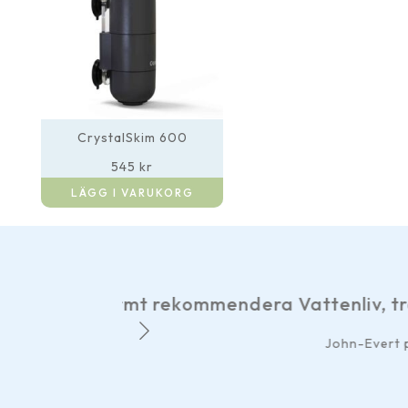
CrystalSkim 600
545
kr
LÄGG I VARUKORG
vligt bemötande och snabb service. Tack.
på Facebook