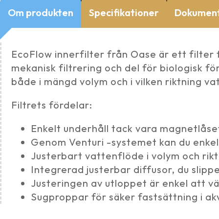
Om produkten
Specifikationer
Dokumen
EcoFlow innerfilter från Oase är ett filt
mekanisk filtrering och del för biologisk f
både i mängd volym och i vilken riktning v
Filtrets fördelar:
Enkelt underhåll tack vara magnetlåset
Genom Venturi -systemet kan du enkelt t
Justerbart vattenflöde i volym och rikt
Integrerad justerbar diffusor, du slipp
Justeringen av utloppet är enkel att vä
Sugproppar för säker fastsättning i akv