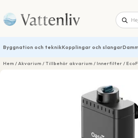
Produk
Byggnation och teknik
Kopplingar och slangar
Dammt
Hem
Akvarium
Tillbehör akvarium
Innerfilter
EcoF