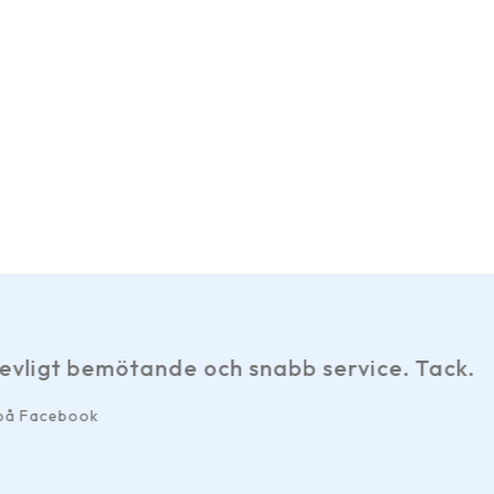
Har gjort ett par beställningar 
hemsidan, smidiga betalningsa
Det märks att de som d