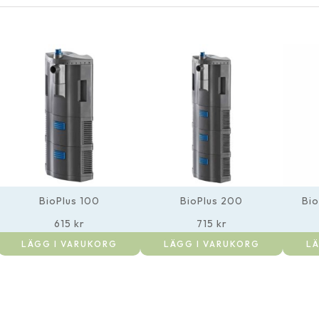
BioPlus 100
BioPlus 200
Bi
615
kr
715
kr
LÄGG I VARUKORG
LÄGG I VARUKORG
LÄ