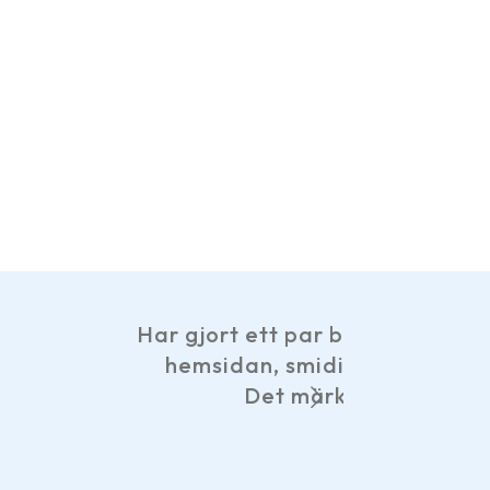
och det har fungerat hur bra som helst. Bra 
lternativ tillgängliga och leveranserna ha
river företaget är engagerade. Bra service
mexsan11 på Google