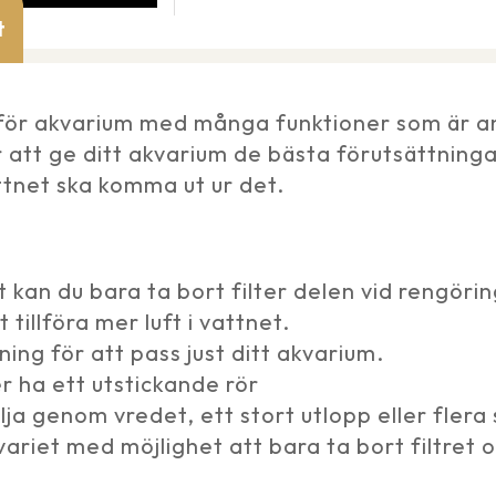
t
er för akvarium med många funktioner som är 
ör att ge ditt akvarium de bästa förutsättning
attnet ska komma ut ur det.
 kan du bara ta bort filter delen vid rengörin
illföra mer luft i vattnet.
ning för att pass just ditt akvarium.
er ha ett utstickande rör
lja genom vredet, ett stort utlopp eller flera
ariet med möjlighet att bara ta bort filtret oc