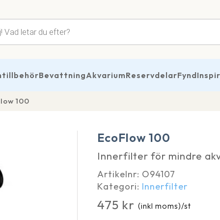
tsökning
illbehör
Bevattning
Akvarium
Reservdelar
Fynd
Inspi
low 100
EcoFlow 100
Innerfilter för mindre ak
Artikelnr:
O94107
Kategori:
Innerfilter
475
kr
(inkl moms)
/st