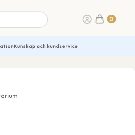
0
ration
Kunskap och kundservice
varium