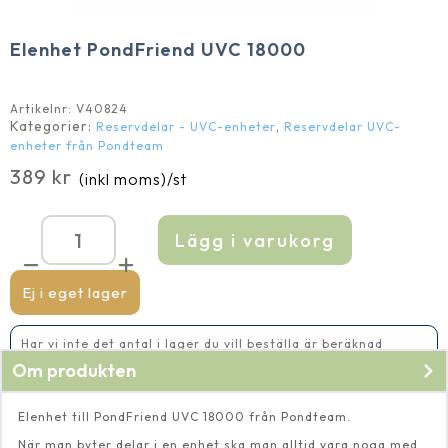
Elenhet PondFriend UVC 18000
Artikelnr:
V40824
Kategorier:
,
Reservdelar - UVC-enheter
Reservdelar UVC-
enheter från Pondteam
389
kr
(inkl moms)
/st
Lägg i varukorg
Elenhet
PondFriend
UVC
18000
Ej i eget lager
mängd
Har vi inte det antal i lager du vill beställa är beräknad
leveranstid 2-5 vardagar
Om produkten
Elenhet till PondFriend UVC 18000 från Pondteam.
När man byter delar i en enhet ska man alltid vara noga med