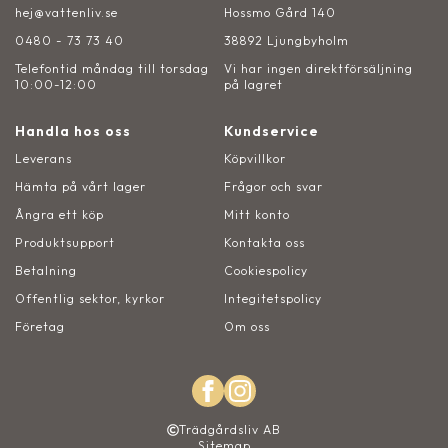
hej@vattenliv.se
Hossmo Gård 140
0480 - 73 73 40
38892 Ljungbyholm
Telefontid måndag till torsdag
Vi har ingen direktförsäljning
10:00-12:00
på lagret
Handla hos oss
Kundservice
Leverans
Köpvillkor
Hämta på vårt lager
Frågor och svar
Ångra ett köp
Mitt konto
Produktsupport
Kontakta oss
Betalning
Cookiespolicy
Offentlig sektor, kyrkor
Integitetspolicy
Företag
Om oss
Trädgårdsliv AB
Sitemap