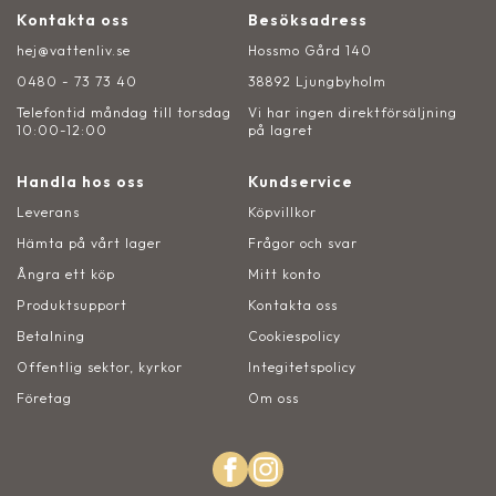
Kontakta oss
Besöksadress
hej@vattenliv.se
Hossmo Gård 140
0480 - 73 73 40
38892 Ljungbyholm
Telefontid måndag till torsdag
Vi har ingen direktförsäljning
10:00-12:00
på lagret
Handla hos oss
Kundservice
Leverans
Köpvillkor
Hämta på vårt lager
Frågor och svar
Ångra ett köp
Mitt konto
Produktsupport
Kontakta oss
Betalning
Cookiespolicy
Offentlig sektor, kyrkor
Integitetspolicy
Företag
Om oss