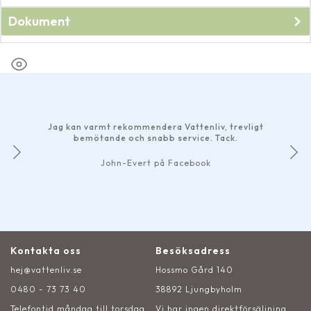
Dokument
Bruksanvisning till
FM Master
.
Jag kan varmt rekommendera Vattenliv, trevligt
bemötande och snabb service. Tack.
John-Evert på Facebook
Kontakta oss
Besöksadress
hej@vattenliv.se
Hossmo Gård 140
0480 - 73 73 40
38892 Ljungbyholm
Telefontid måndag till torsdag
Vi har ingen direktförsäljning