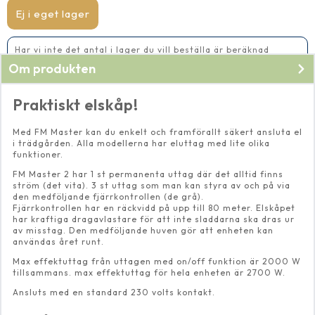
Master
2
Ej i eget lager
mängd
Har vi inte det antal i lager du vill beställa är beräknad
leveranstid 5-10 vardagar
Om produkten
Praktiskt elskåp!
Med FM Master kan du enkelt och framförallt säkert ansluta el
i trädgården. Alla modellerna har eluttag med lite olika
funktioner.
FM Master 2 har 1 st permanenta uttag där det alltid finns
ström (det vita). 3 st uttag som man kan styra av och på via
den medföljande fjärrkontrollen (de grå).
Fjärrkontrollen har en räckvidd på upp till 80 meter. Elskåpet
har kraftiga dragavlastare för att inte sladdarna ska dras ur
av misstag. Den medföljande huven gör att enheten kan
användas året runt.
Max effektuttag från uttagen med on/off funktion är 2000 W
tillsammans. max effektuttag för hela enheten är 2700 W.
Ansluts med en standard 230 volts kontakt.