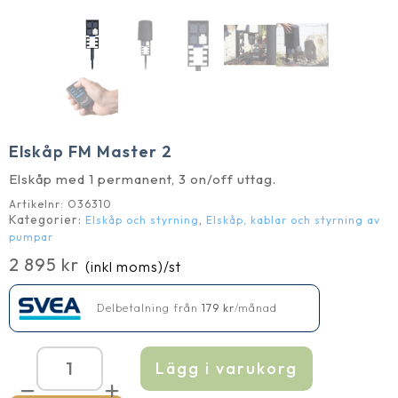
Elskåp FM Master 2
Elskåp med 1 permanent, 3 on/off uttag.
Artikelnr:
O36310
Kategorier:
,
Elskåp och styrning
Elskåp, kablar och styrning av
pumpar
2 895
kr
(inkl moms)
/st
Delbetalning från
179
kr
/månad
Lägg i varukorg
Elskåp
FM