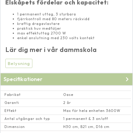
Elskåpets fördelar och kapacitet:
1 permanent uttag, 3 styrbara
fjärrkontroll med 80 meters räckvidd
kraftig dragavlastare
praktisk huv medföljer
max effektuttag 2700 W
enkel anslutning med 230 volts kontakt
Lär dig mer i vår dammskola
Belysning
Specifikationer
Fabrikat
Oase
Garanti
2 år
Effekt
Max för hela enheten 3600W
Antal utgångar och typ
1 permanent & 3 on/off
Dimension
H30 cm, B21 cm, D16 cm