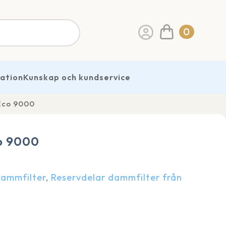
0
ration
Kunskap och kundservice
Eco 9000
o 9000
Dammfilter
,
Reservdelar dammfilter från