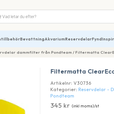
tsökning
illbehör
Bevattning
Akvarium
Reservdelar
Fynd
Inspi
rvdelar dammfilter från Pondteam
Filtermatta Clear
Filtermatta ClearEc
Artikelnr:
V30736
Kategorier:
Reservdelar - 
Pondteam
345
kr
(inkl moms)
/st