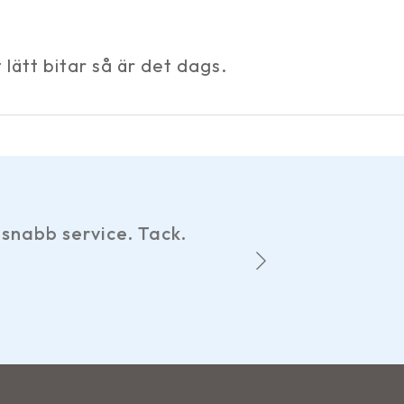
 lätt bitar så är det dags.
Har gjort
snabb service. Tack.
hemsid