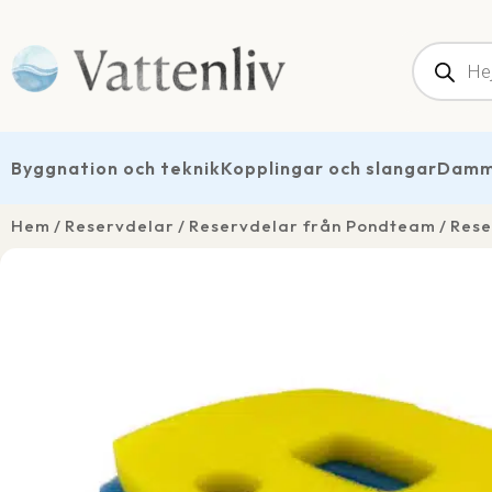
Produk
Byggnation och teknik
Kopplingar och slangar
Dammt
Hem
Reservdelar
Reservdelar från Pondteam
Rese