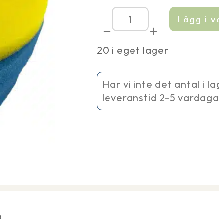
Lägg i 
Filtermatta
ClearEco
9000
20 i eget lager
mängd
Har vi inte det antal i l
leveranstid 2-5 vardaga
0.